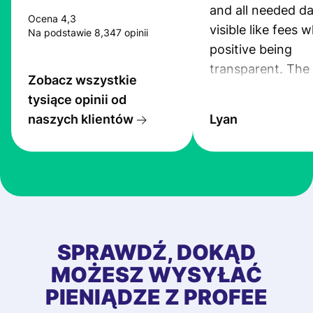
and all needed da
Ocena 4,3
visible like fees w
Na podstawie 8,347 opinii
positive being
transparent. The
Zobacz wszystkie
service is great, l
tysiące opinii od
transfers are fas
naszych klientów
Lyan
the exchange rate
very good! The
customer suppor
at Profee is very 
& responsive. I h
few questions wh
first started usin
SPRAWDŹ, DOKĄD
app, and they we
MOŻESZ WYSYŁAĆ
quick to provide 
PIENIĄDZE Z PROFEE
and helpful answ