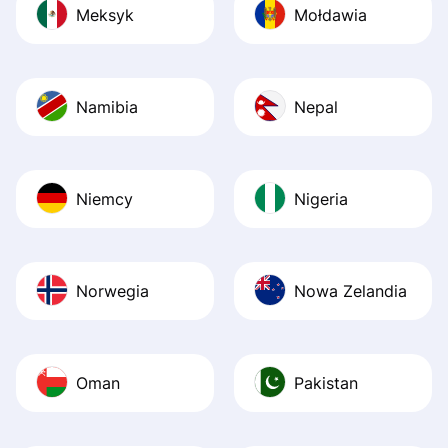
Meksyk
Mołdawia
Namibia
Nepal
Niemcy
Nigeria
Norwegia
Nowa Zelandia
Oman
Pakistan