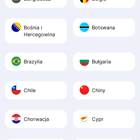
Bośnia i
Botswana
Hercegowina
Brazylia
Bułgaria
Chile
Chiny
Chorwacja
Cypr