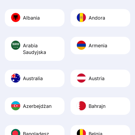
Also, the level u
journey was smo
Albania
Andora
Recommend it!
Arabia
Armenia
Saudyjska
Australia
Austria
Azerbejdżan
Bahrajn
Bangladesz
Belgia