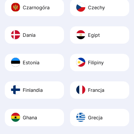
Czarnogóra
Czechy
Dania
Egipt
Estonia
Filipiny
Finlandia
Francja
Ghana
Grecja