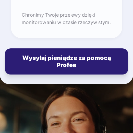
Chronimy Twoje przelewy dzięki
monitorowaniu w czasie rzeczywistym.
Wysyłaj pieniądze za pomocą
Profee