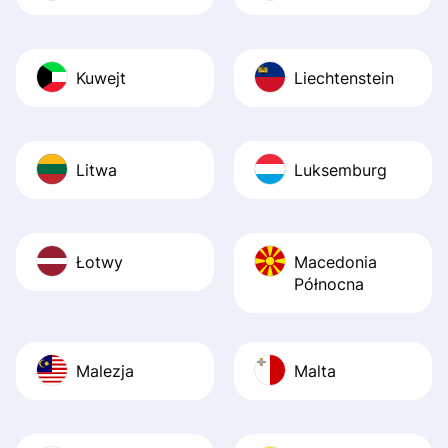
Kuwejt
Liechtenstein
Litwa
Luksemburg
Łotwy
Macedonia
Północna
Malezja
Malta