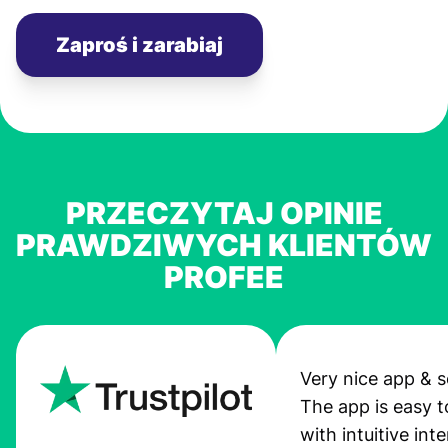
Zaproś i zarabiaj
PRZECZYTAJ OPINIE
PRAWDZIWYCH KLIENTÓW
PROFEE
Very nice app & s
The app is easy t
with intuitive int