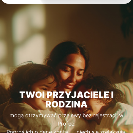
TWOI PRZYJACIELE I
RODZINA
mogą otrzymywać przelewy bez rejestracji w
Profee.
Poproś ich o dane konta i… niech się zrelaksują.