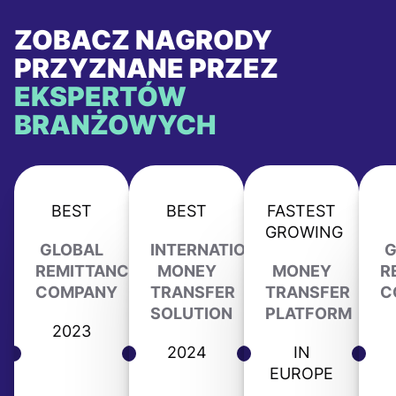
ZOBACZ NAGRODY
PRZYZNANE PRZEZ
EKSPERTÓW
BRANŻOWYCH
BEST
BEST
FASTEST
GROWING
GLOBAL
INTERNATIONAL
G
REMITTANCE
MONEY
MONEY
R
COMPANY
TRANSFER
TRANSFER
C
SOLUTION
PLATFORM
2023
2024
IN
EUROPE