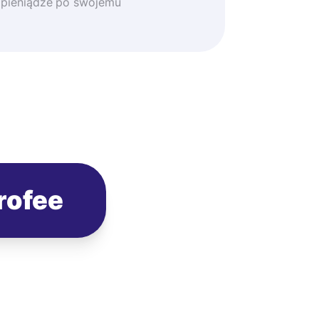
 pieniądze po swojemu
rofee