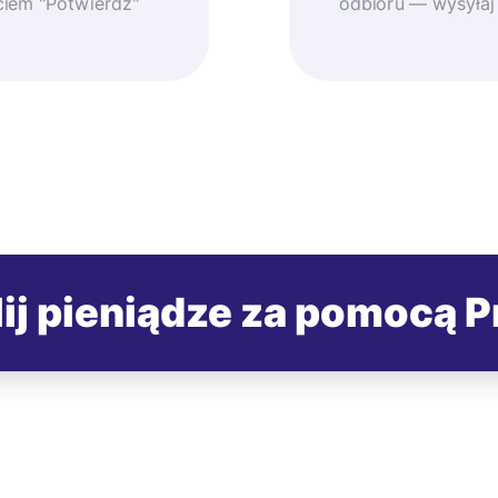
ęciem "Potwierdź"
odbioru — wysyłaj
ij pieniądze za pomocą P