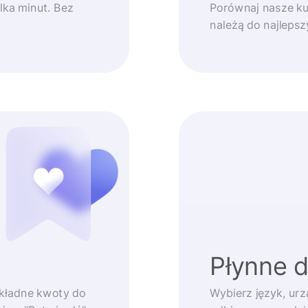
lka minut. Bez
Porównaj nasze ku
należą do najleps
Płynne 
okładne kwoty do
Wybierz język, urz