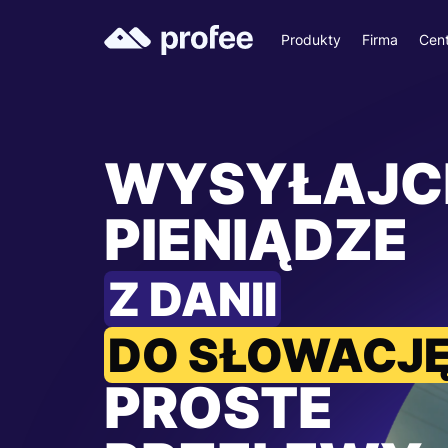
Produkty
Firma
Cen
WYSYŁAJC
PIENIĄDZE
Z DANII
DO SŁOWACJ
PROSTE