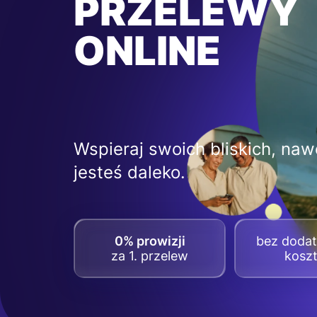
PRZELEWY
ONLINE
Wspieraj swoich bliskich, nawe
jesteś daleko.
0% prowizji
bez doda
za 1. przelew
kosz