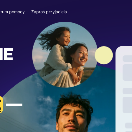
trum pomocy
Zaproś przyjaciela
IE
—
Ę