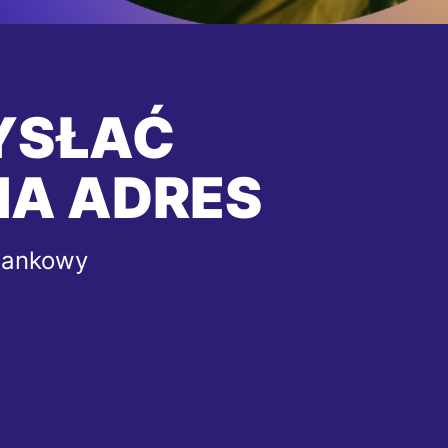
YSŁAĆ
NA ADRES
bankowy