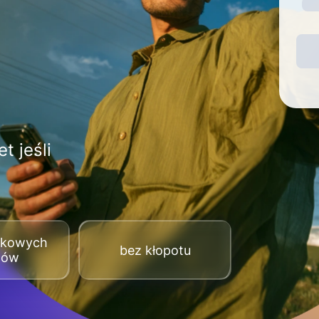
t jeśli
tkowych
bez kłopotu
tów