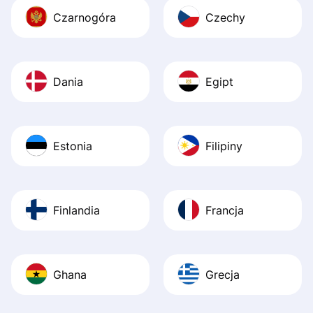
Czarnogóra
Czechy
Dania
Egipt
Estonia
Filipiny
Finlandia
Francja
Ghana
Grecja