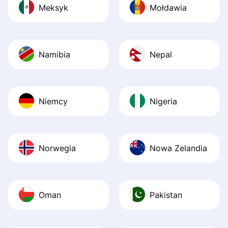
Meksyk
Mołdawia
Namibia
Nepal
Niemcy
Nigeria
Norwegia
Nowa Zelandia
Oman
Pakistan