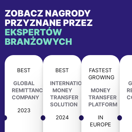
ZOBACZ NAGRODY
PRZYZNANE PRZEZ
EKSPERTÓW
BRANŻOWYCH
BEST
BEST
FASTEST
GROWING
GLOBAL
INTERNATIONAL
G
REMITTANCE
MONEY
MONEY
R
COMPANY
TRANSFER
TRANSFER
C
SOLUTION
PLATFORM
2023
2024
IN
EUROPE