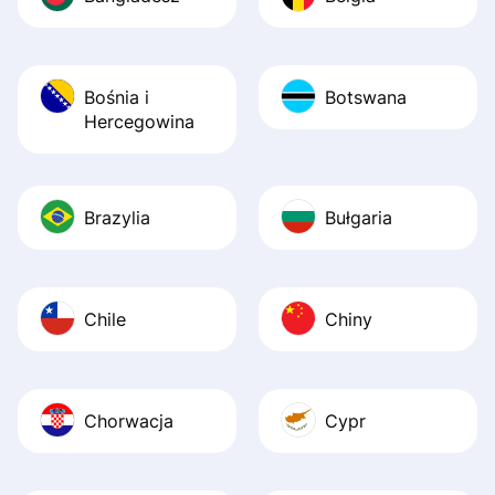
Bośnia i
Botswana
Hercegowina
Brazylia
Bułgaria
Chile
Chiny
Chorwacja
Cypr