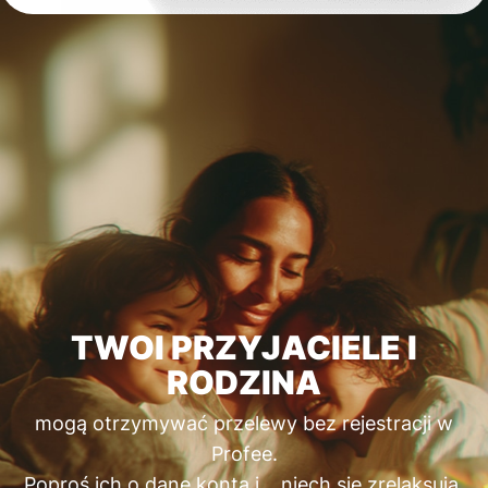
TWOI PRZYJACIELE I
RODZINA
mogą otrzymywać przelewy bez rejestracji w
Profee.
Poproś ich o dane konta i… niech się zrelaksują.