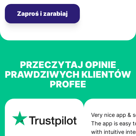
Zaproś i zarabiaj
PRZECZYTAJ OPINIE
PRAWDZIWYCH KLIENTÓW
PROFEE
Very nice app & s
The app is easy t
with intuitive int