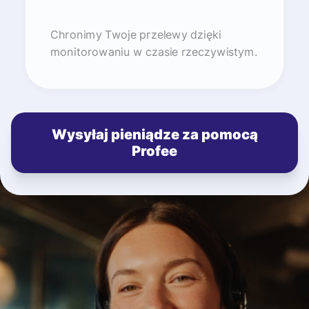
Chronimy Twoje przelewy dzięki
monitorowaniu w czasie rzeczywistym.
Wysyłaj pieniądze za pomocą
Profee