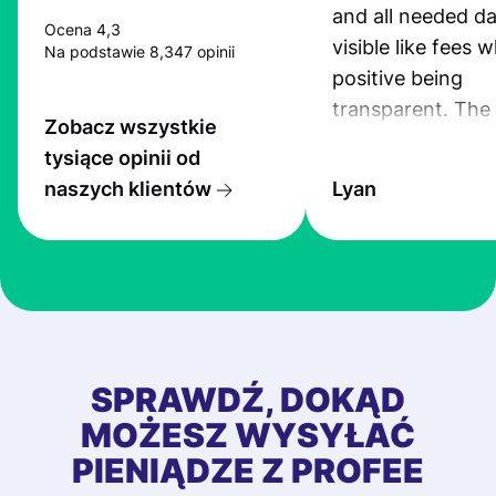
and all needed da
Ocena 4,3
visible like fees w
Na podstawie 8,347 opinii
positive being
transparent. The
Zobacz wszystkie
service is great, l
tysiące opinii od
transfers are fas
naszych klientów
Lyan
the exchange rate
very good! The
customer suppor
at Profee is very 
& responsive. I h
few questions wh
first started usin
SPRAWDŹ, DOKĄD
app, and they we
MOŻESZ WYSYŁAĆ
quick to provide 
PIENIĄDZE Z PROFEE
and helpful answ