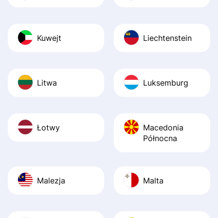
Kuwejt
Liechtenstein
Litwa
Luksemburg
Łotwy
Macedonia
Północna
Malezja
Malta