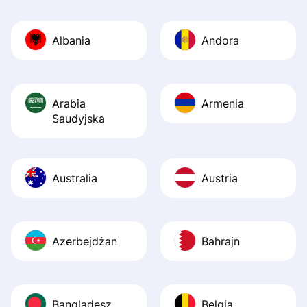
Also, the level u
journey was smo
Albania
Andora
Recommend it!
Arabia
Armenia
Saudyjska
Australia
Austria
Azerbejdżan
Bahrajn
Bangladesz
Belgia