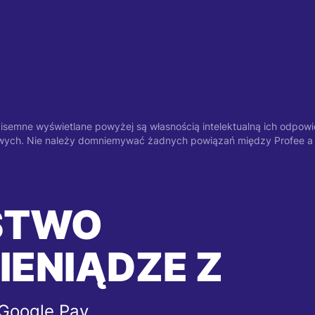
pisemne wyświetlane powyżej są własnością intelektualną ich odpowied
etowych. Nie należy domniemywać żadnych powiązań między Profee a
STWO
IENIĄDZE Z
 Google Pay