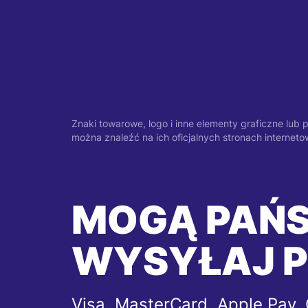
Znaki towarowe, logo i inne elementy graficzne lub 
można znaleźć na ich oficjalnych stronach intern
MOGĄ PAŃ
WYSYŁAJ P
Visa, MasterCard, Apple Pay,