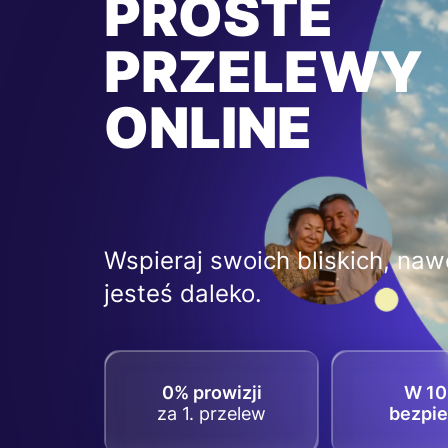
PROSTE
PRZELEWY
ONLINE
Wspieraj swoich bliskich, nawe
jesteś daleko.
0% prowizji
W 1
za 1. przelew
bezpi