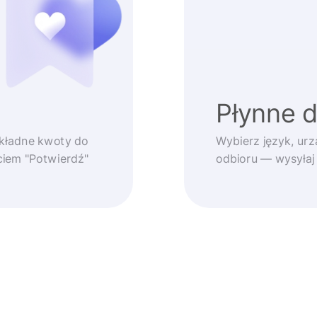
Płynne 
okładne kwoty do
Wybierz język, urz
ęciem "Potwierdź"
odbioru — wysyłaj