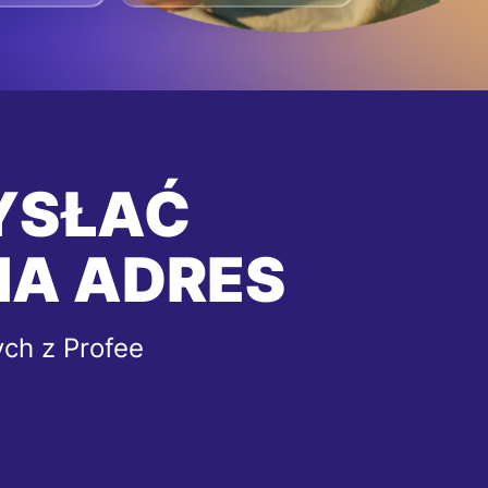
YSŁAĆ
NA ADRES
ych z Profee