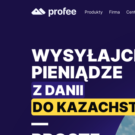
Produkty
Firma
Cen
WYSYŁAJC
PIENIĄDZE
Z DANII
DO KAZACHS
—