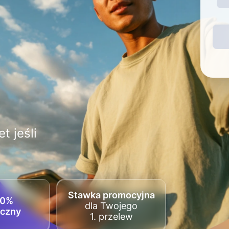
t jeśli
Stawka promocyjna
00%
dla Twojego
eczny
1. przelew