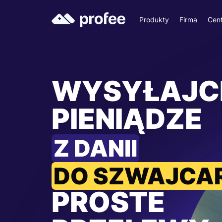
Produkty
Firma
Cen
WYSYŁAJC
PIENIĄDZE
Z DANII
DO SZWAJCAR
PROSTE