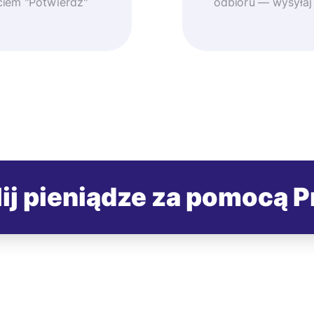
ęciem "Potwierdź"
odbioru — wysyłaj
ij pieniądze za pomocą P