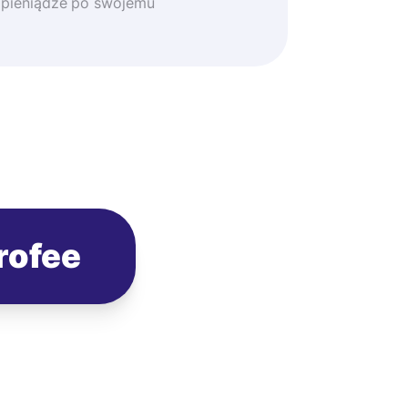
 pieniądze po swojemu
rofee