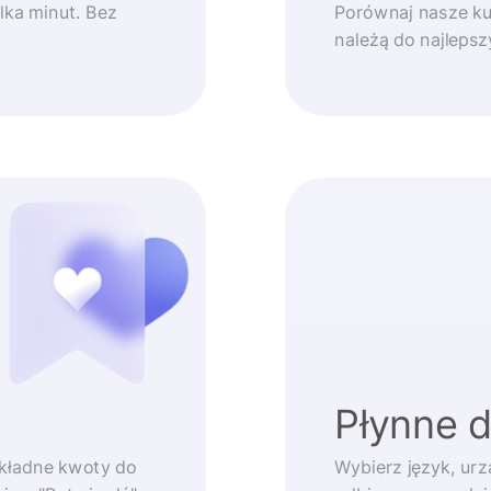
lka minut. Bez
Porównaj nasze ku
należą do najleps
Płynne 
okładne kwoty do
Wybierz język, urz