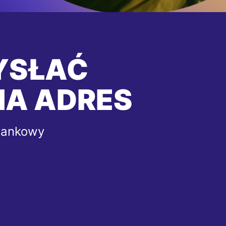
YSŁAĆ
NA ADRES
bankowy