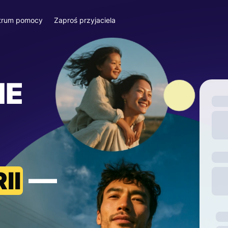
trum pomocy
Zaproś przyjaciela
IE
—
II