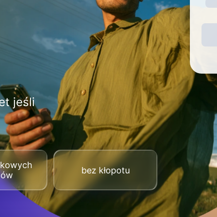
t jeśli
tkowych
bez kłopotu
tów