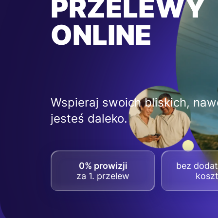
PRZELEWY
ONLINE
Wspieraj swoich bliskich, nawe
jesteś daleko.
0% prowizji
bez doda
za 1. przelew
kosz