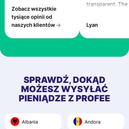
transparent. The
Zobacz wszystkie
service is great, l
tysiące opinii od
transfers are fas
naszych klientów
Lyan
the exchange rate
very good! The
customer suppor
at Profee is very 
& responsive. I h
few questions wh
first started usin
SPRAWDŹ, DOKĄD
app, and they we
MOŻESZ WYSYŁAĆ
quick to provide 
PIENIĄDZE Z PROFEE
and helpful answ
Also, the level u
journey was smo
Albania
Andora
Recommend it!