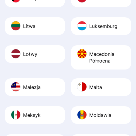
Litwa
Luksemburg
Łotwy
Macedonia
Północna
Malezja
Malta
Meksyk
Mołdawia