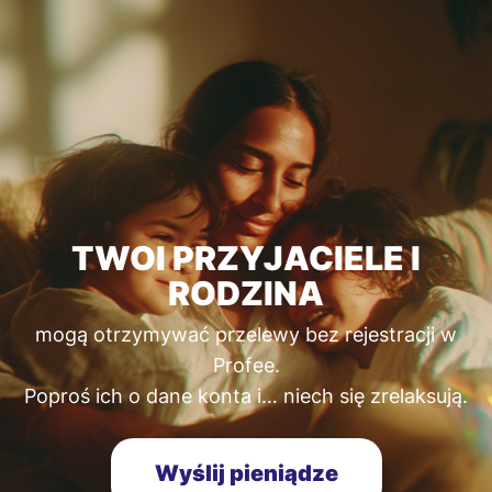
TWOI PRZYJACIELE I
RODZINA
mogą otrzymywać przelewy bez rejestracji w
Profee.
Poproś ich o dane konta i… niech się zrelaksują.
Wyślij pieniądze