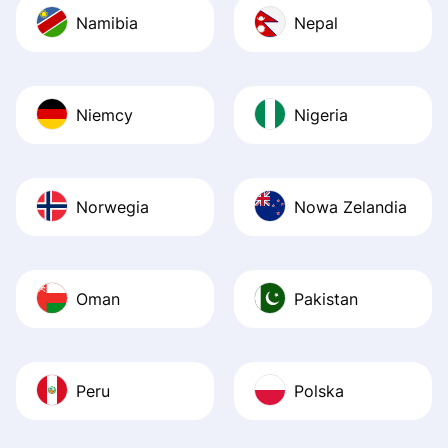
Namibia
Nepal
Niemcy
Nigeria
Norwegia
Nowa Zelandia
Oman
Pakistan
Peru
Polska