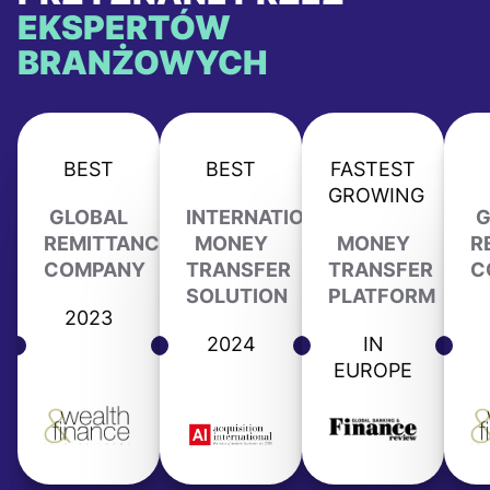
EKSPERTÓW
BRANŻOWYCH
BEST
BEST
FASTEST
GROWING
GLOBAL
INTERNATIONAL
G
REMITTANCE
MONEY
MONEY
R
COMPANY
TRANSFER
TRANSFER
C
SOLUTION
PLATFORM
2023
2024
IN
EUROPE