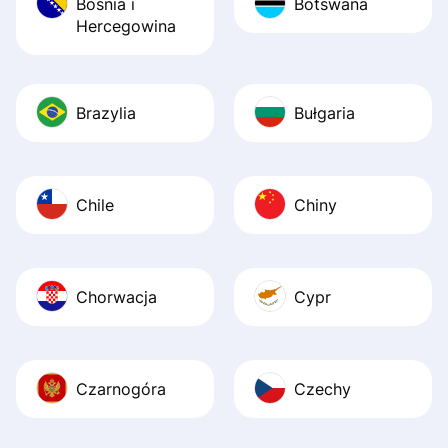
Bośnia i
Botswana
Hercegowina
Brazylia
Bułgaria
Chile
Chiny
Chorwacja
Cypr
Czarnogóra
Czechy