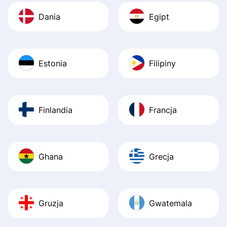
Dania
Egipt
Estonia
Filipiny
Finlandia
Francja
Ghana
Grecja
Gruzja
Gwatemala