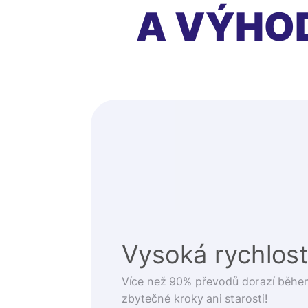
A VÝHO
Vysoká rychlos
Více než 90% převodů dorazí běhe
zbytečné kroky ani starosti!