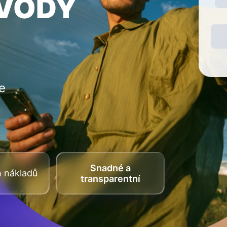
EVODY
e
Snadné a
h nákladů
transparentní