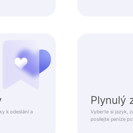
y
Plynulý 
ky k odeslání a
Vyberte si jazyk, z
posílejte peníze p