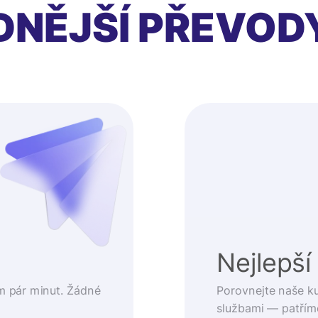
DNĚJŠÍ PŘEVOD
t
Nejlepší
m pár minut. Žádné
Porovnejte naše k
službami — patřím