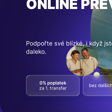
ONLINE PŘ
Podpořte své blízké, i když jst
daleko.
0% poplatek
bez dalšíc
za 1. transfer