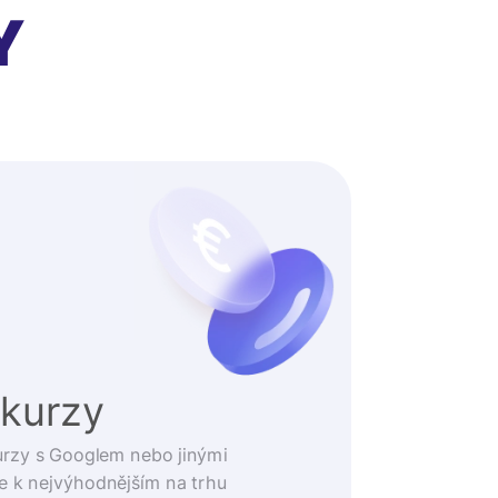
Y
 kurzy
urzy s Googlem nebo jinými
e k nejvýhodnějším na trhu