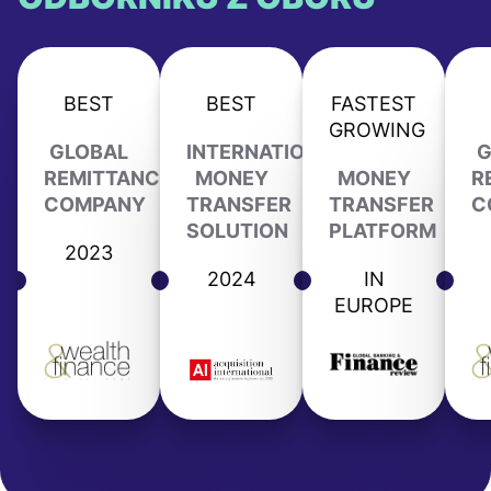
BEST
BEST
FASTEST
GROWING
GLOBAL
INTERNATIONAL
G
REMITTANCE
MONEY
MONEY
R
COMPANY
TRANSFER
TRANSFER
C
SOLUTION
PLATFORM
2023
2024
IN
EUROPE