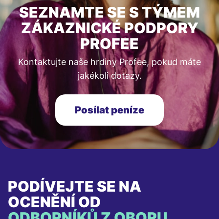
SEZNAMTE SE S TÝMEM
ZÁKAZNICKÉ PODPORY
PROFEE
Kontaktujte naše hrdiny Profee, pokud máte
jakékoli dotazy.
Posílat peníze
PODÍVEJTE SE NA
OCENĚNÍ OD
ODBORNÍKŮ Z OBORU