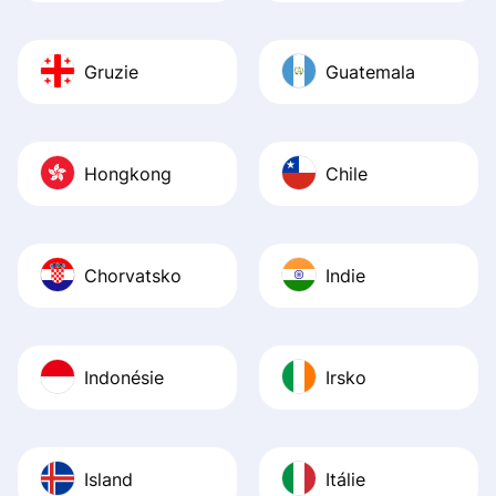
Gruzie
Guatemala
Hongkong
Chile
Chorvatsko
Indie
Indonésie
Irsko
Island
Itálie