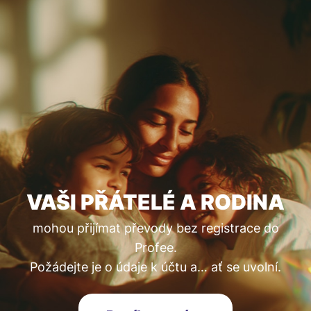
VAŠI PŘÁTELÉ A RODINA
mohou přijímat převody bez registrace do
Profee.
Požádejte je o údaje k účtu a… ať se uvolní.