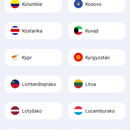
Kolumbie
Kosovo
Kostarika
Kuvajt
Kypr
Kyrgyzstán
Lichtenštejnsko
Litva
Lotyšsko
Lucembursko