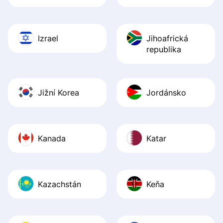
Izrael
Jihoafrická
republika
Jižní Korea
Jordánsko
Kanada
Katar
Kazachstán
Keňa