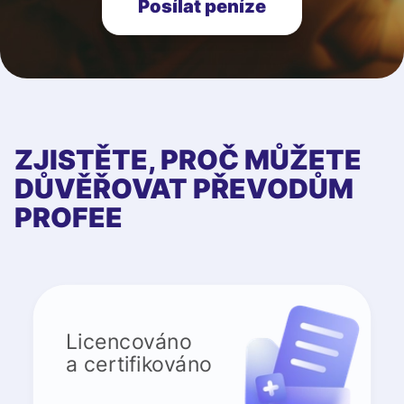
Posílat peníze
ZJISTĚTE, PROČ MŮŽETE
DŮVĚŘOVAT PŘEVODŮM
PROFEE
Licencováno
a certifikováno