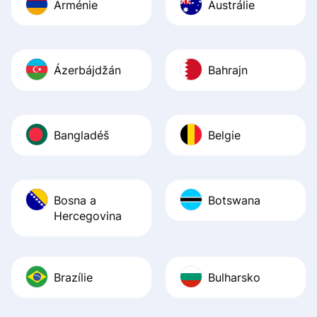
Arménie
Austrálie
Ázerbájdžán
Bahrajn
Bangladéš
Belgie
Bosna a
Botswana
Hercegovina
Brazílie
Bulharsko