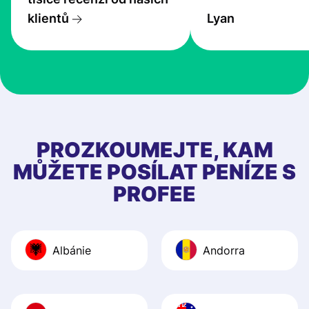
transfers are fas
klientů
Lyan
the exchange rate
very good! The
customer suppor
at Profee is very 
& responsive. I h
few questions wh
first started usin
PROZKOUMEJTE, KAM
app, and they we
MŮŽETE POSÍLAT PENÍZE S
quick to provide 
PROFEE
and helpful answ
Also, the level u
journey was smo
Albánie
Andorra
Recommend it!