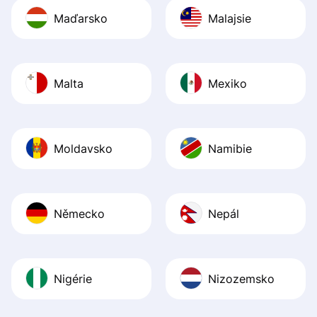
Maďarsko
Malajsie
Malta
Mexiko
Moldavsko
Namibie
Německo
Nepál
Nigérie
Nizozemsko