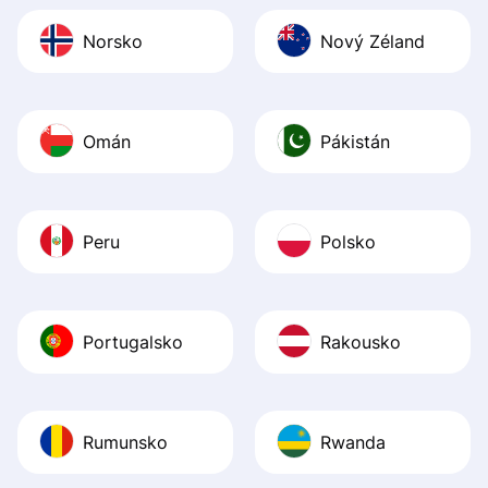
Norsko
Nový Zéland
Omán
Pákistán
Peru
Polsko
Portugalsko
Rakousko
Rumunsko
Rwanda