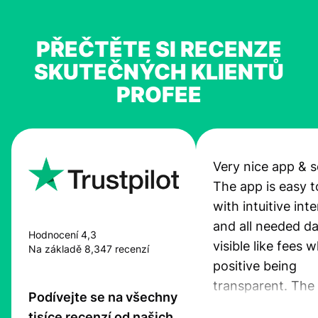
PŘEČTĚTE SI RECENZE
SKUTEČNÝCH KLIENTŮ
PROFEE
Very nice app & s
The app is easy t
with intuitive int
and all needed da
Hodnocení 4,3
visible like fees w
Na základě 8,347 recenzí
positive being
transparent. The
Podívejte se na všechny
service is great, l
tisíce recenzí od našich