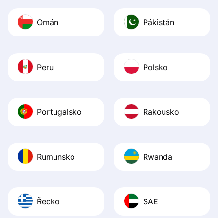
Omán
Pákistán
Peru
Polsko
Portugalsko
Rakousko
Rumunsko
Rwanda
Řecko
SAE