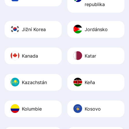
republika
Jižní Korea
Jordánsko
Kanada
Katar
Kazachstán
Keňa
Kolumbie
Kosovo