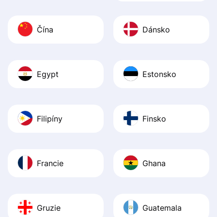
Čína
Dánsko
Egypt
Estonsko
Filipíny
Finsko
Francie
Ghana
Gruzie
Guatemala