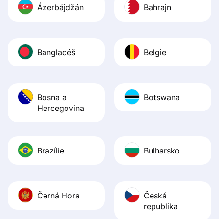
Ázerbájdžán
Bahrajn
Bangladéš
Belgie
Bosna a
Botswana
Hercegovina
Brazílie
Bulharsko
Černá Hora
Česká
republika