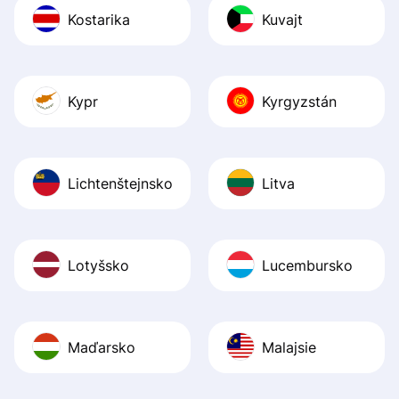
Kostarika
Kuvajt
Kypr
Kyrgyzstán
Lichtenštejnsko
Litva
Lotyšsko
Lucembursko
Maďarsko
Malajsie