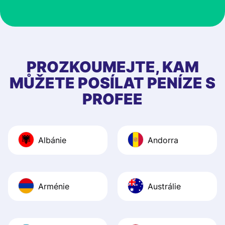
customer suppor
at Profee is very 
& responsive. I h
few questions wh
first started usin
PROZKOUMEJTE, KAM
app, and they we
MŮŽETE POSÍLAT PENÍZE S
quick to provide 
PROFEE
and helpful answ
Also, the level u
journey was smo
Albánie
Andorra
Recommend it!
Arménie
Austrálie