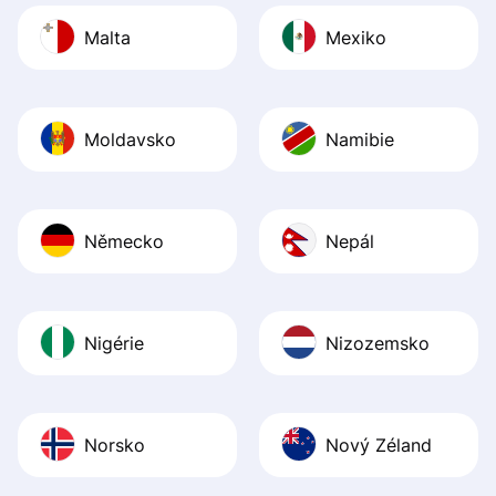
Malta
Mexiko
Moldavsko
Namibie
Německo
Nepál
Nigérie
Nizozemsko
Norsko
Nový Zéland