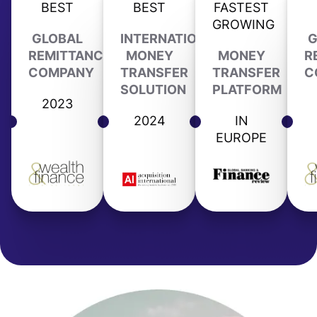
BEST
BEST
FASTEST
GROWING
GLOBAL
INTERNATIONAL
G
REMITTANCE
MONEY
MONEY
R
COMPANY
TRANSFER
TRANSFER
C
SOLUTION
PLATFORM
2023
2024
IN
EUROPE