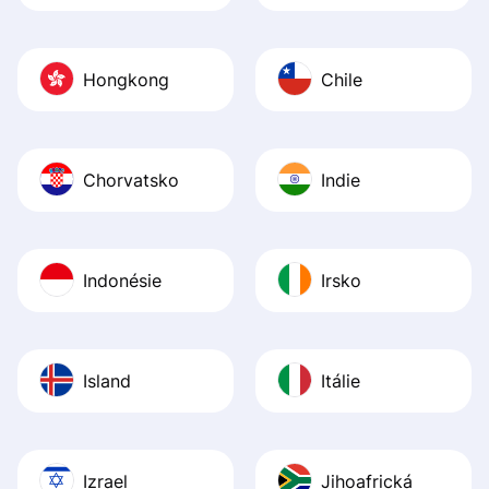
Hongkong
Chile
Chorvatsko
Indie
Indonésie
Irsko
Island
Itálie
Izrael
Jihoafrická