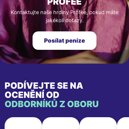
PROFEE
Kontaktujte naše hrdiny Profee, pokud máte
jakékoli dotazy.
Posílat peníze
PODÍVEJTE SE NA
OCENĚNÍ OD
ODBORNÍKŮ Z OBORU