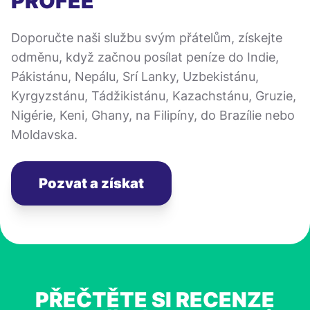
PROFEE
Doporučte naši službu svým přátelům, získejte
odměnu, když začnou posílat peníze do Indie,
Pákistánu, Nepálu, Srí Lanky, Uzbekistánu,
Kyrgyzstánu, Tádžikistánu, Kazachstánu, Gruzie,
Nigérie, Keni, Ghany, na Filipíny, do Brazílie nebo
Moldavska.
Pozvat a získat
PŘEČTĚTE SI RECENZE