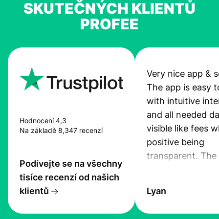
SKUTEČNÝCH KLIENTŮ
PROFEE
Very nice app & s
The app is easy t
with intuitive int
and all needed da
Hodnocení 4,3
visible like fees w
Na základě 8,347 recenzí
positive being
transparent. The
Podívejte se na všechny
service is great, l
tisíce recenzí od našich
transfers are fas
klientů
Lyan
the exchange rate
very good! The