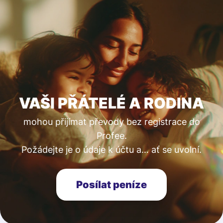
VAŠI PŘÁTELÉ A RODINA
mohou přijímat převody bez registrace do
Profee.
Požádejte je o údaje k účtu a… ať se uvolní.
Posílat peníze