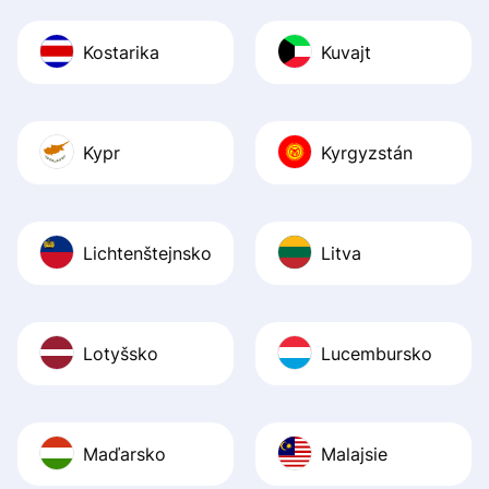
Kostarika
Kuvajt
Kypr
Kyrgyzstán
Lichtenštejnsko
Litva
Lotyšsko
Lucembursko
Maďarsko
Malajsie