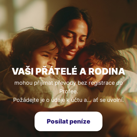
VAŠI PŘÁTELÉ A RODINA
mohou přijímat převody bez registrace do
Profee.
Požádejte je o údaje k účtu a… ať se uvolní.
Posílat peníze