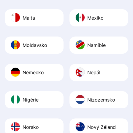
Malta
Mexiko
Moldavsko
Namibie
Německo
Nepál
Nigérie
Nizozemsko
Norsko
Nový Zéland