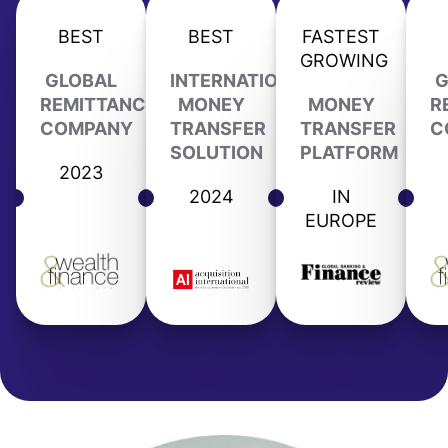
BEST
BEST
FASTEST
GROWING
GLOBAL
INTERNATIONAL
G
REMITTANCE
MONEY
MONEY
R
COMPANY
TRANSFER
TRANSFER
C
SOLUTION
PLATFORM
2023
2024
IN
EUROPE