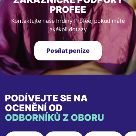
PROFEE
Kontaktujte naše hrdiny Profee, pokud máte
jakékoli dotazy.
Posílat peníze
PODÍVEJTE SE NA
OCENĚNÍ OD
ODBORNÍKŮ Z OBORU