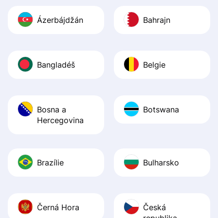
Ázerbájdžán
Bahrajn
Bangladéš
Belgie
Bosna a
Botswana
Hercegovina
Brazílie
Bulharsko
Černá Hora
Česká
republika