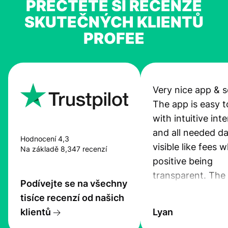
PŘEČTĚTE SI RECENZE
SKUTEČNÝCH KLIENTŮ
PROFEE
Very nice app & s
The app is easy t
with intuitive int
and all needed da
Hodnocení 4,3
visible like fees w
Na základě 8,347 recenzí
positive being
transparent. The
Podívejte se na všechny
service is great, l
tisíce recenzí od našich
transfers are fas
klientů
Lyan
the exchange rate