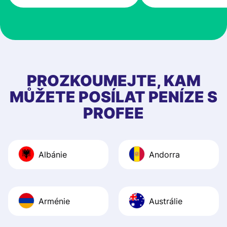
very good! The
customer suppor
at Profee is very 
& responsive. I h
few questions wh
first started usin
PROZKOUMEJTE, KAM
app, and they we
MŮŽETE POSÍLAT PENÍZE S
quick to provide 
PROFEE
and helpful answ
Also, the level u
journey was smo
Albánie
Andorra
Recommend it!
Arménie
Austrálie