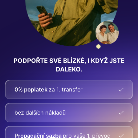
PODPOŘTE SVÉ BLÍZKÉ, I KDYŽ JSTE
DALEKO.
0% poplatek
za 1. transfer
bez dalších nákladů
Propagační sazba
pro vaše
1. převod