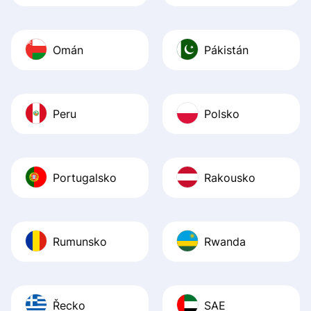
Omán
Pákistán
Peru
Polsko
Portugalsko
Rakousko
Rumunsko
Rwanda
Řecko
SAE