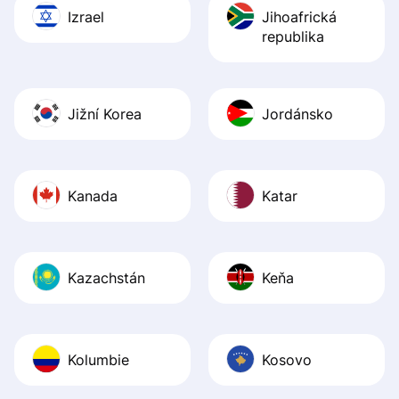
Izrael
Jihoafrická
republika
Jižní Korea
Jordánsko
Kanada
Katar
Kazachstán
Keňa
Kolumbie
Kosovo