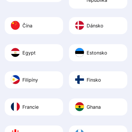
Čína
Dánsko
Egypt
Estonsko
Filipíny
Finsko
Francie
Ghana