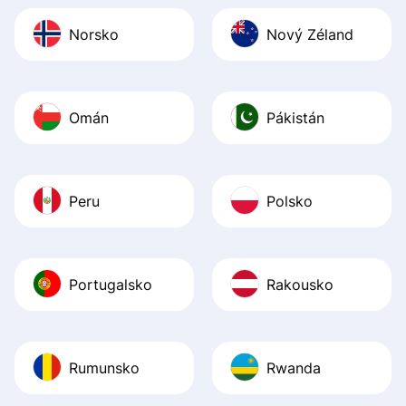
Norsko
Nový Zéland
Omán
Pákistán
Peru
Polsko
Portugalsko
Rakousko
Rumunsko
Rwanda