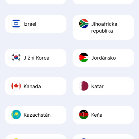
Izrael
Jihoafrická
republika
Jižní Korea
Jordánsko
Kanada
Katar
Kazachstán
Keňa