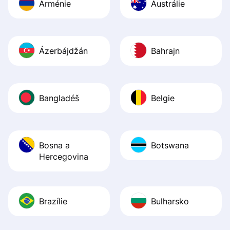
Arménie
Austrálie
Ázerbájdžán
Bahrajn
Bangladéš
Belgie
Bosna a
Botswana
Hercegovina
Brazílie
Bulharsko