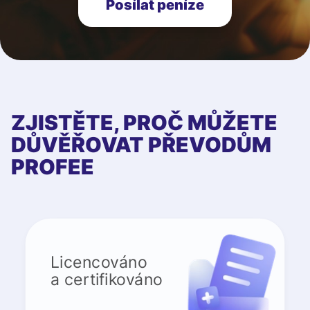
Posílat peníze
ZJISTĚTE, PROČ MŮŽETE
DŮVĚŘOVAT PŘEVODŮM
PROFEE
Licencováno
a certifikováno