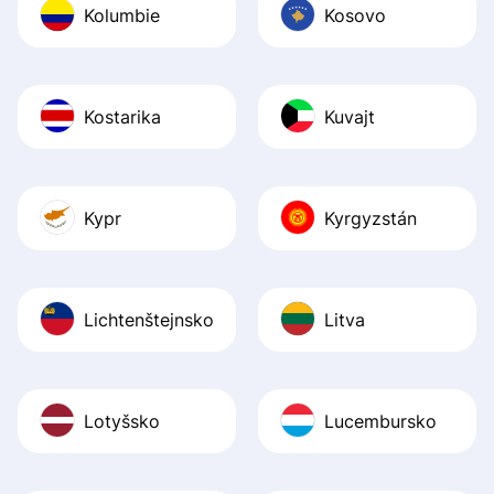
Kolumbie
Kosovo
Kostarika
Kuvajt
Kypr
Kyrgyzstán
Lichtenštejnsko
Litva
Lotyšsko
Lucembursko