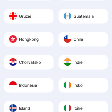
Gruzie
Guatemala
Hongkong
Chile
Chorvatsko
Indie
Indonésie
Irsko
Island
Itálie