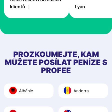
transfers are fas
klientů
Lyan
the exchange rate
very good! The
customer suppor
at Profee is very 
& responsive. I h
few questions wh
first started usin
PROZKOUMEJTE, KAM
app, and they we
MŮŽETE POSÍLAT PENÍZE S
quick to provide 
PROFEE
and helpful answ
Also, the level u
journey was smo
Albánie
Andorra
Recommend it!