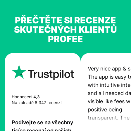
PŘEČTĚTE SI RECENZE
SKUTEČNÝCH KLIENTŮ
PROFEE
Very nice app & s
The app is easy t
with intuitive int
and all needed da
Hodnocení 4,3
visible like fees w
Na základě 8,347 recenzí
positive being
transparent. The
Podívejte se na všechny
service is great, l
tisíce recenzí od našich