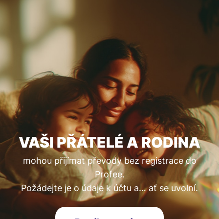
VAŠI PŘÁTELÉ A RODINA
mohou přijímat převody bez registrace do
Profee.
Požádejte je o údaje k účtu a… ať se uvolní.