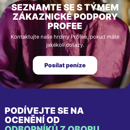
SEZNAMTE SE S TÝMEM
ZÁKAZNICKÉ PODPORY
PROFEE
Kontaktujte naše hrdiny Profee, pokud máte
jakékoli dotazy.
Posílat peníze
PODÍVEJTE SE NA
OCENĚNÍ OD
ODBORNÍKŮ Z OBORU