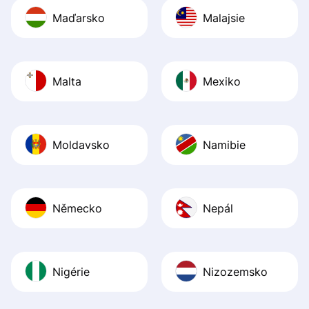
Maďarsko
Malajsie
Malta
Mexiko
Moldavsko
Namibie
Německo
Nepál
Nigérie
Nizozemsko