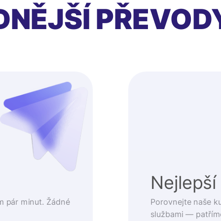
DNĚJŠÍ PŘEVOD
t
Nejlepší
m pár minut. Žádné
Porovnejte naše k
službami — patřím