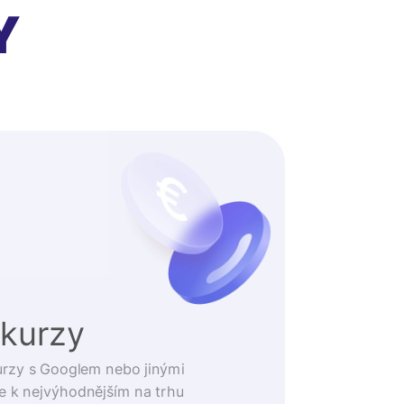
Y
 kurzy
urzy s Googlem nebo jinými
e k nejvýhodnějším na trhu