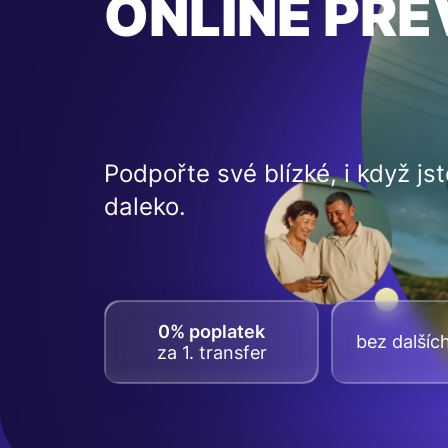
ONLINE PŘ
Podpořte své blízké, i když jst
daleko.
0% poplatek
bez dalšíc
za 1. transfer