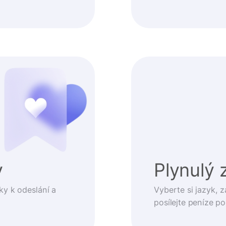
y
Plynulý 
ky k odeslání a
Vyberte si jazyk, z
posílejte peníze p