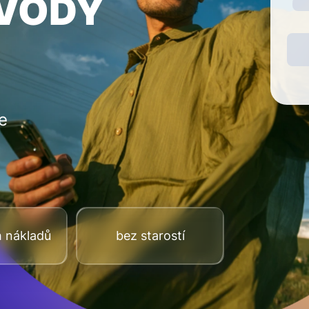
EVODY
e
h nákladů
bez starostí