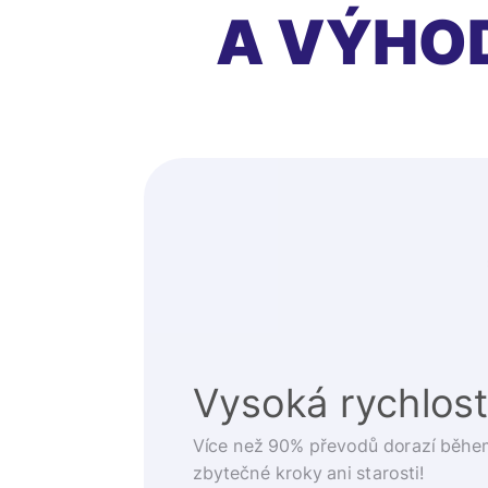
A VÝHO
Vysoká rychlos
Více než 90% převodů dorazí běhe
zbytečné kroky ani starosti!