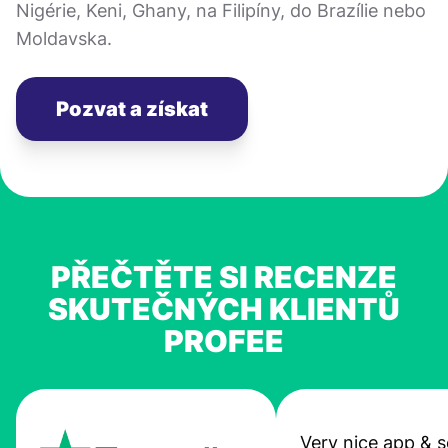
Nigérie, Keni, Ghany, na Filipíny, do Brazílie nebo
Moldavska.
Pozvat a získat
PŘEČTĚTE SI RECENZE
SKUTEČNÝCH KLIENTŮ
PROFEE
Very nice app & s