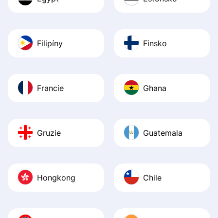
Filipíny
Finsko
Francie
Ghana
Gruzie
Guatemala
Hongkong
Chile