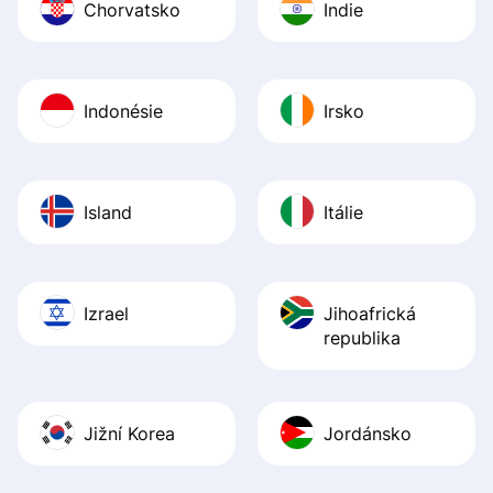
Chorvatsko
Indie
Indonésie
Irsko
Island
Itálie
Izrael
Jihoafrická
republika
Jižní Korea
Jordánsko