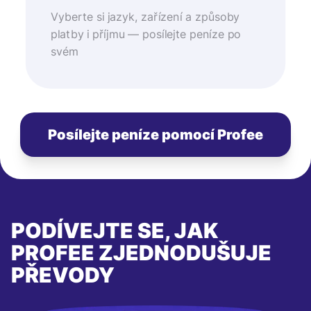
Vyberte si jazyk, zařízení a způsoby
platby i příjmu — posílejte peníze po
svém
Posílejte peníze pomocí Profee
PODÍVEJTE SE, JAK
PROFEE ZJEDNODUŠUJE
PŘEVODY