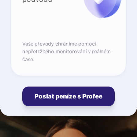
Vaše převody chráníme pomocí
nepřetržitého monitorování v reálném
čase.
Poslat peníze s Profee