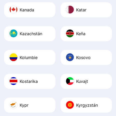
Kanada
Katar
Kazachstán
Keňa
Kolumbie
Kosovo
Kostarika
Kuvajt
Kypr
Kyrgyzstán