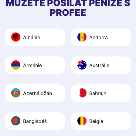
MŮŽETE POSÍLAT PENÍZE S
quick to provide 
PROFEE
and helpful answ
Also, the level u
journey was smo
Albánie
Andorra
Recommend it!
Arménie
Austrálie
Ázerbájdžán
Bahrajn
Bangladéš
Belgie