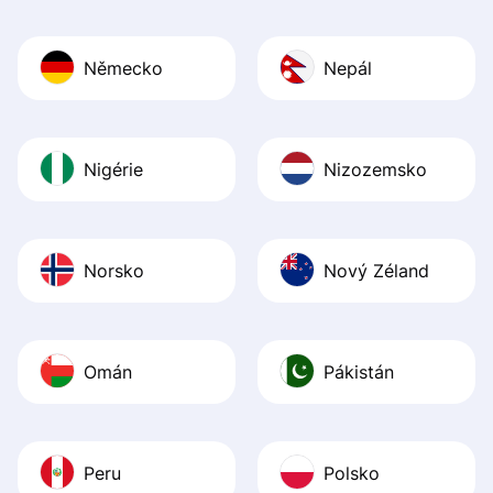
Německo
Nepál
Nigérie
Nizozemsko
Norsko
Nový Zéland
Omán
Pákistán
Peru
Polsko