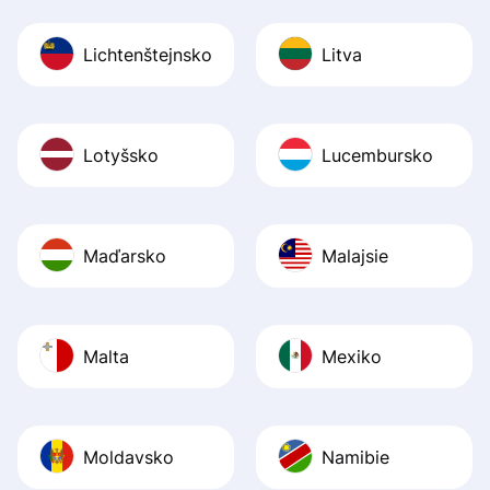
Lichtenštejnsko
Litva
Lotyšsko
Lucembursko
Maďarsko
Malajsie
Malta
Mexiko
Moldavsko
Namibie