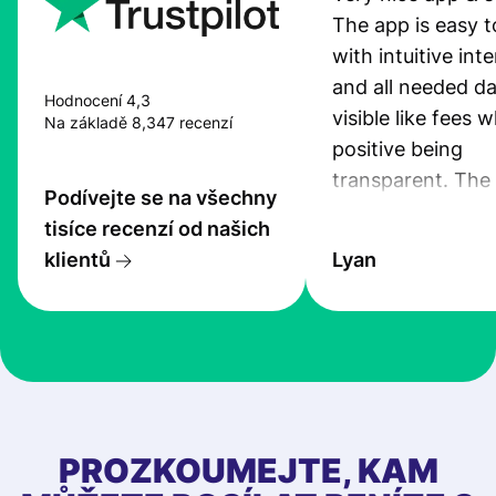
The app is easy t
with intuitive int
and all needed da
Hodnocení 4,3
visible like fees w
Na základě 8,347 recenzí
positive being
transparent. The
Podívejte se na všechny
service is great, l
tisíce recenzí od našich
transfers are fas
klientů
Lyan
the exchange rate
very good! The
customer suppor
at Profee is very 
& responsive. I h
few questions wh
first started usin
PROZKOUMEJTE, KAM
app, and they we