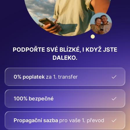
PODPOŘTE SVÉ BLÍZKÉ, I KDYŽ JSTE
DALEKO.
0% poplatek
za 1. transfer
100% bezpečné
Propagační sazba
pro vaše
1. převod