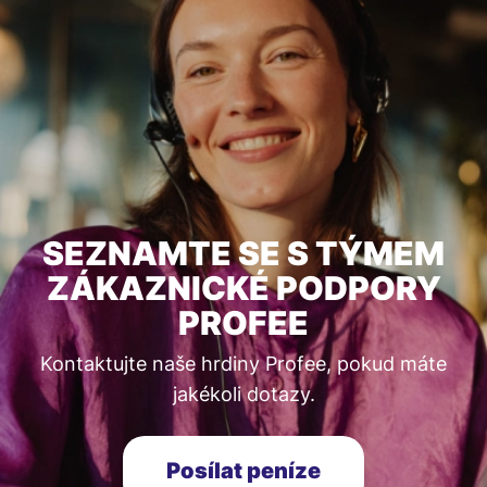
SEZNAMTE SE S TÝMEM
ZÁKAZNICKÉ PODPORY
PROFEE
Kontaktujte naše hrdiny Profee, pokud máte
jakékoli dotazy.
Posílat peníze