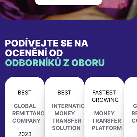
PODÍVEJTE SE NA
OCENĚNÍ OD
ODBORNÍKŮ Z OBORU
BEST
BEST
FASTEST
GROWING
GLOBAL
INTERNATIONAL
G
REMITTANCE
MONEY
MONEY
R
COMPANY
TRANSFER
TRANSFER
C
SOLUTION
PLATFORM
2023