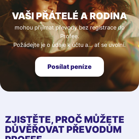
VAŠI PŘÁTELÉ A RODINA
mohou přijímat převody bez registrace do
Profee.
Požádejte je o údaje k účtu a… ať se uvolní.
Posílat peníze
ZJISTĚTE, PROČ MŮŽETE
DŮVĚŘOVAT PŘEVODŮM