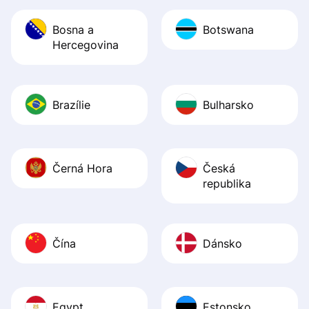
Bosna a
Botswana
Hercegovina
Brazílie
Bulharsko
Černá Hora
Česká
republika
Čína
Dánsko
Egypt
Estonsko