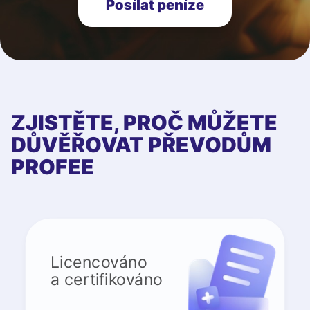
Posílat peníze
ZJISTĚTE, PROČ MŮŽETE
DŮVĚŘOVAT PŘEVODŮM
PROFEE
Licencováno
a certifikováno