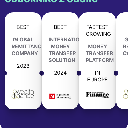
BEST
BEST
FASTEST
GROWING
GLOBAL
INTERNATIONAL
G
REMITTANCE
MONEY
MONEY
R
COMPANY
TRANSFER
TRANSFER
C
SOLUTION
PLATFORM
2023
2024
IN
EUROPE