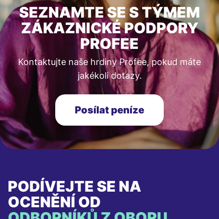
SEZNAMTE SE S TÝMEM
ZÁKAZNICKÉ PODPORY
PROFEE
Kontaktujte naše hrdiny Profee, pokud máte
jakékoli dotazy.
Posílat peníze
PODÍVEJTE SE NA
OCENĚNÍ OD
ODBORNÍKŮ Z OBORU