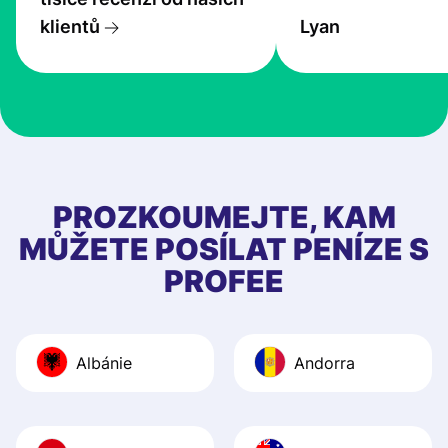
transfers are fas
klientů
Lyan
the exchange rate
very good! The
customer suppor
at Profee is very 
& responsive. I h
few questions wh
first started usin
PROZKOUMEJTE, KAM
app, and they we
MŮŽETE POSÍLAT PENÍZE S
quick to provide 
PROFEE
and helpful answ
Also, the level u
journey was smo
Albánie
Andorra
Recommend it!