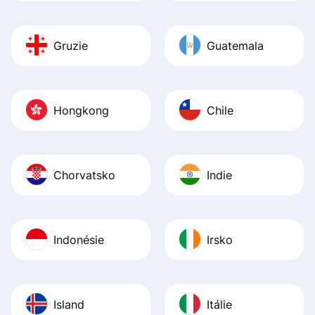
Gruzie
Guatemala
Hongkong
Chile
Chorvatsko
Indie
Indonésie
Irsko
Island
Itálie