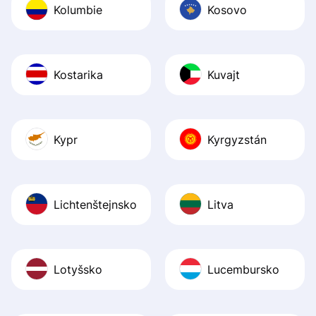
Kolumbie
Kosovo
Kostarika
Kuvajt
Kypr
Kyrgyzstán
Lichtenštejnsko
Litva
Lotyšsko
Lucembursko