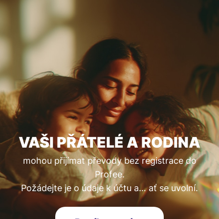
VAŠI PŘÁTELÉ A RODINA
mohou přijímat převody bez registrace do
Profee.
Požádejte je o údaje k účtu a… ať se uvolní.