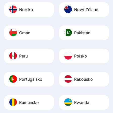
Norsko
Nový Zéland
Omán
Pákistán
Peru
Polsko
Portugalsko
Rakousko
Rumunsko
Rwanda