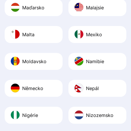
Maďarsko
Malajsie
Malta
Mexiko
Moldavsko
Namibie
Německo
Nepál
Nigérie
Nizozemsko