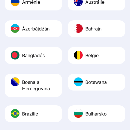
Arménie
Austrálie
Ázerbájdžán
Bahrajn
Bangladéš
Belgie
Bosna a
Botswana
Hercegovina
Brazílie
Bulharsko