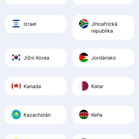
Izrael
Jihoafrická
republika
Jižní Korea
Jordánsko
Kanada
Katar
Kazachstán
Keňa