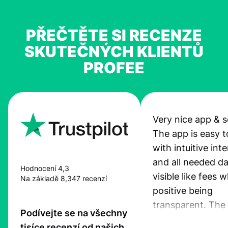
PŘEČTĚTE SI RECENZE
SKUTEČNÝCH KLIENTŮ
PROFEE
Very nice app & s
The app is easy t
with intuitive int
and all needed da
Hodnocení 4,3
visible like fees w
Na základě 8,347 recenzí
positive being
transparent. The
Podívejte se na všechny
service is great, l
tisíce recenzí od našich