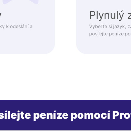
y
Plynulý 
ky k odeslání a
Vyberte si jazyk, z
posílejte peníze p
sílejte peníze pomocí Pro