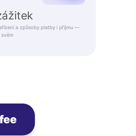
zážitek
ařízení a způsoby platby i příjmu —
o svém
fee