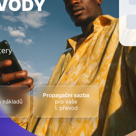
EVODY
terý
Propagační sazba
h nákladů
pro vaše
1. převod