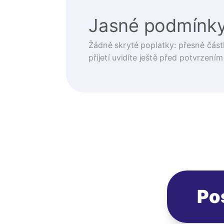
Jasné podmínk
Žádné skryté poplatky: přesné část
přijetí uvidíte ještě před potvrzením
Po