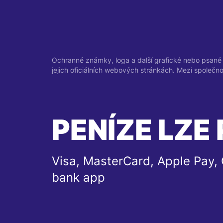
Ochranné známky, loga a další grafické nebo psané 
jejich oficiálních webových stránkách. Mezi společn
PENÍZE LZE 
Visa, MasterCard, Apple Pay, 
bank app