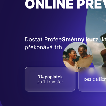
ONLINE PŘ
Dostat Profee
Směnný kurz
, k
překonává trh
0% poplatek
bez dalšíc
za 1. transfer