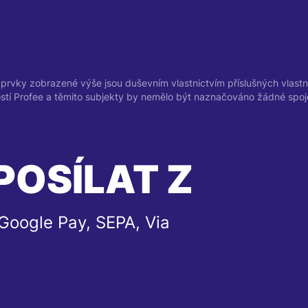
prvky zobrazené výše jsou duševním vlastnictvím příslušných vlastní
ostí Profee a těmito subjekty by nemělo být naznačováno žádné spoj
POSÍLAT Z
Google Pay, SEPA, Via