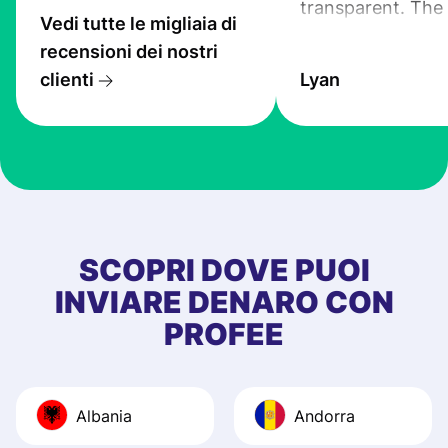
transparent. The
Vedi tutte le migliaia di
service is great, l
recensioni dei nostri
transfers are fas
clienti
Lyan
the exchange rate
very good! The
customer suppor
at Profee is very 
& responsive. I h
few questions wh
first started usin
SCOPRI DOVE PUOI
app, and they we
INVIARE DENARO CON
quick to provide 
PROFEE
and helpful answ
Also, the level u
journey was smo
Albania
Andorra
Recommend it!