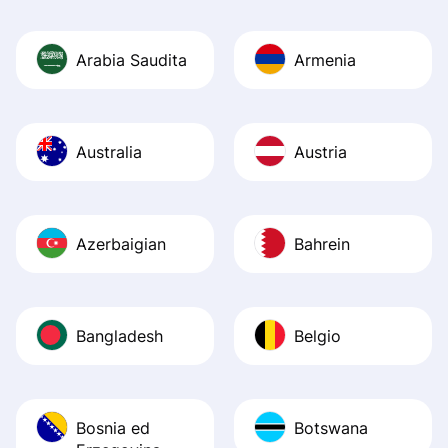
Arabia Saudita
Armenia
Australia
Austria
Azerbaigian
Bahrein
Bangladesh
Belgio
Bosnia ed
Botswana