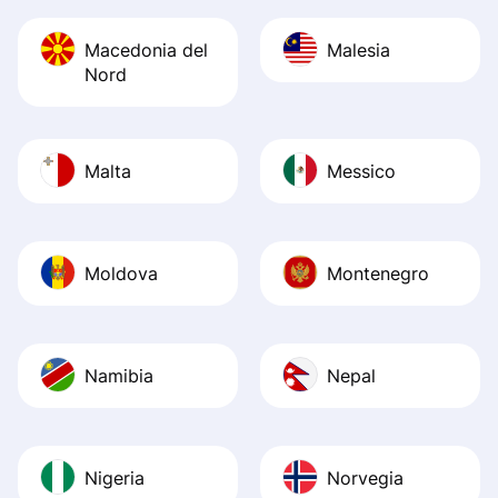
Macedonia del
Malesia
Nord
Malta
Messico
Moldova
Montenegro
Namibia
Nepal
Nigeria
Norvegia