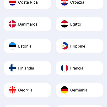
Costa Rica
Croazia
Danimarca
Egitto
Estonia
Filippine
Finlandia
Francia
Georgia
Germania