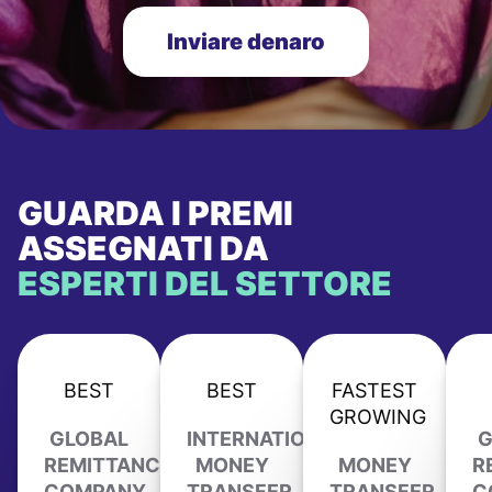
Inviare denaro
GUARDA I PREMI
ASSEGNATI DA
ESPERTI DEL SETTORE
BEST
BEST
FASTEST
GROWING
GLOBAL
INTERNATIONAL
G
REMITTANCE
MONEY
MONEY
R
COMPANY
TRANSFER
TRANSFER
C