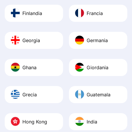
Finlandia
Francia
Georgia
Germania
Ghana
Giordania
Grecia
Guatemala
Hong Kong
India