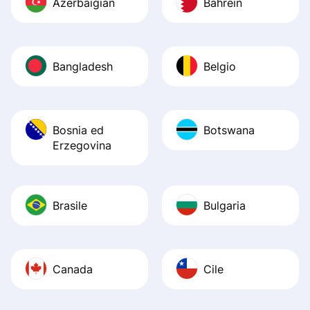
Azerbaigian
Bahrein
Bangladesh
Belgio
Bosnia ed
Botswana
Erzegovina
Brasile
Bulgaria
Canada
Cile