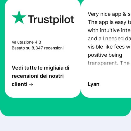
Very nice app & s
The app is easy t
with intuitive int
and all needed da
Valutazione 4,3
visible like fees w
Basato su 8,347 recensioni
positive being
transparent. The
Vedi tutte le migliaia di
service is great, l
recensioni dei nostri
transfers are fas
clienti
Lyan
the exchange rate
very good! The
customer suppor
at Profee is very 
& responsive. I h
few questions wh