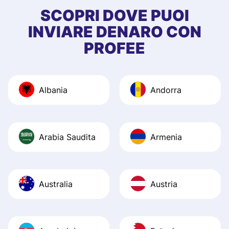
first started usin
SCOPRI DOVE PUOI
app, and they we
INVIARE DENARO CON
quick to provide 
PROFEE
and helpful answ
Also, the level u
journey was smo
Albania
Andorra
Recommend it!
Arabia Saudita
Armenia
Australia
Austria