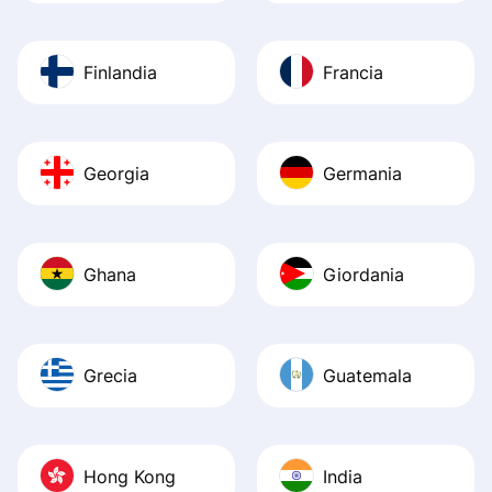
Finlandia
Francia
Georgia
Germania
Ghana
Giordania
Grecia
Guatemala
Hong Kong
India