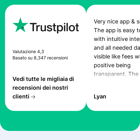
Very nice app & s
The app is easy t
with intuitive int
and all needed da
Valutazione 4,3
visible like fees w
Basato su 8,347 recensioni
positive being
transparent. The
Vedi tutte le migliaia di
service is great, l
recensioni dei nostri
transfers are fas
clienti
Lyan
the exchange rate
very good! The
customer suppor
at Profee is very 
& responsive. I h