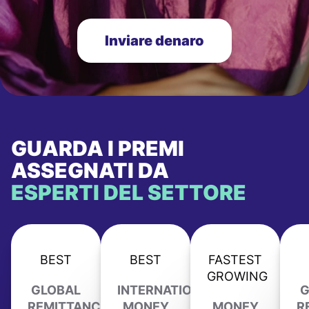
Inviare denaro
GUARDA I PREMI
ASSEGNATI DA
ESPERTI DEL SETTORE
BEST
BEST
FASTEST
GROWING
GLOBAL
INTERNATIONAL
G
REMITTANCE
MONEY
MONEY
R