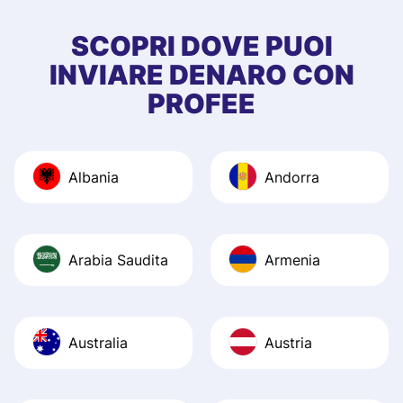
few questions wh
first started usin
SCOPRI DOVE PUOI
app, and they we
INVIARE DENARO CON
quick to provide 
PROFEE
and helpful answ
Also, the level u
journey was smo
Albania
Andorra
Recommend it!
Arabia Saudita
Armenia
Australia
Austria