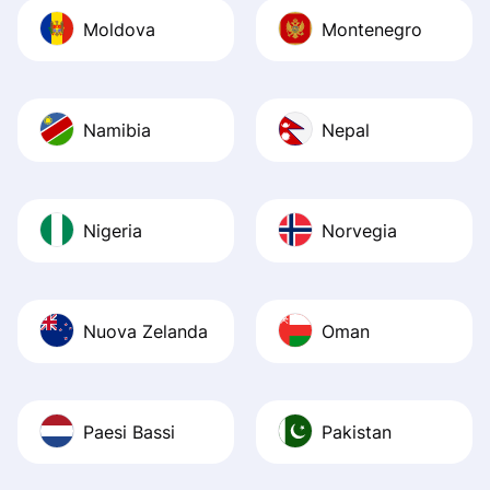
Moldova
Montenegro
Namibia
Nepal
Nigeria
Norvegia
Nuova Zelanda
Oman
Paesi Bassi
Pakistan