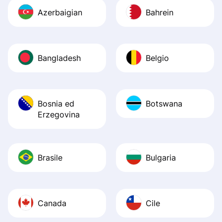
Azerbaigian
Bahrein
Bangladesh
Belgio
Bosnia ed
Botswana
Erzegovina
Brasile
Bulgaria
Canada
Cile