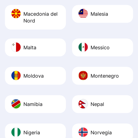
Macedonia del
Malesia
Nord
Malta
Messico
Moldova
Montenegro
Namibia
Nepal
Nigeria
Norvegia