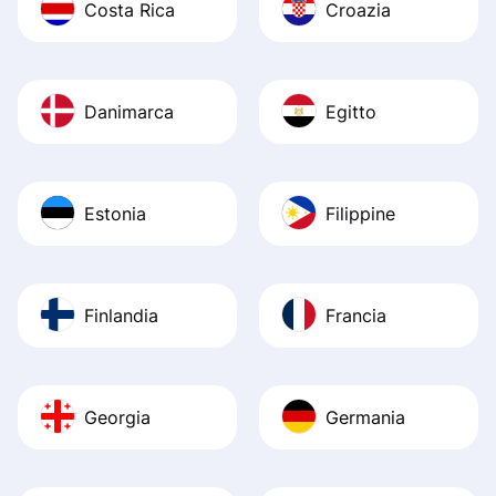
Costa Rica
Croazia
Danimarca
Egitto
Estonia
Filippine
Finlandia
Francia
Georgia
Germania