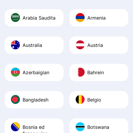
Arabia Saudita
Armenia
Australia
Austria
Azerbaigian
Bahrein
Bangladesh
Belgio
Bosnia ed
Botswana