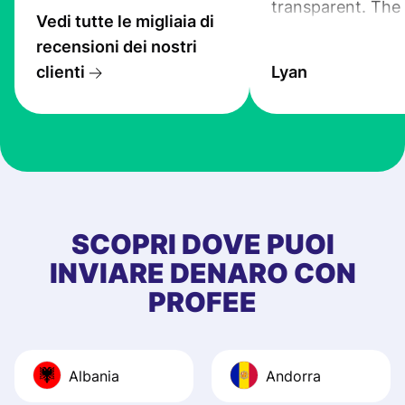
transparent. The
Vedi tutte le migliaia di
service is great, l
recensioni dei nostri
transfers are fas
clienti
Lyan
the exchange rate
very good! The
customer suppor
at Profee is very 
& responsive. I h
few questions wh
first started usin
SCOPRI DOVE PUOI
app, and they we
INVIARE DENARO CON
quick to provide 
PROFEE
and helpful answ
Also, the level u
journey was smo
Albania
Andorra
Recommend it!