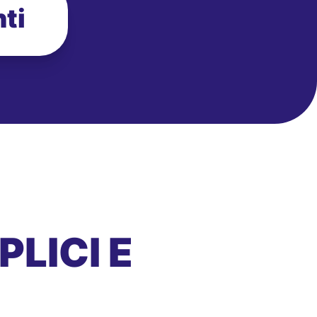
ti
LICI E