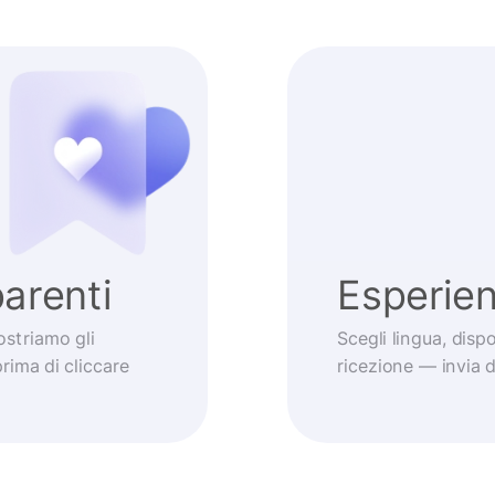
arenti
Esperie
striamo gli
Scegli lingua, dis
prima di cliccare
ricezione — invia