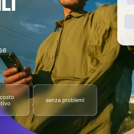
LI
se
costo
senza problemi
tivo