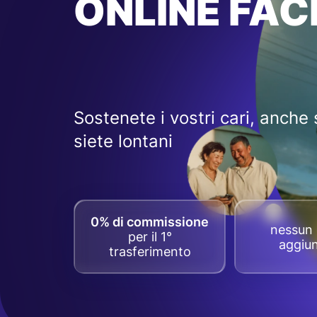
ONLINE FACI
Sostenete i vostri cari, anche 
siete lontani
0% di commissione
nessun 
per il 1°
aggiun
trasferimento