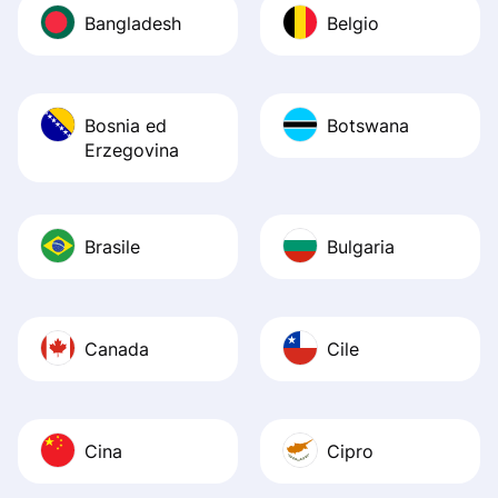
Bangladesh
Belgio
Bosnia ed
Botswana
Erzegovina
Brasile
Bulgaria
Canada
Cile
Cina
Cipro