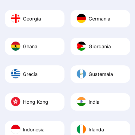
Georgia
Germania
Ghana
Giordania
Grecia
Guatemala
Hong Kong
India
Indonesia
Irlanda