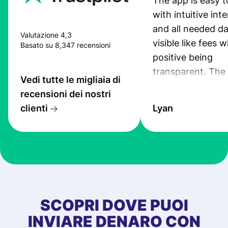
The app is easy t
with intuitive int
and all needed da
Valutazione 4,3
visible like fees w
Basato su 8,347 recensioni
positive being
transparent. The
Vedi tutte le migliaia di
service is great, l
recensioni dei nostri
transfers are fas
clienti
Lyan
the exchange rate
very good! The
customer suppor
at Profee is very 
& responsive. I h
few questions wh
first started usin
SCOPRI DOVE PUOI
app, and they we
INVIARE DENARO CON