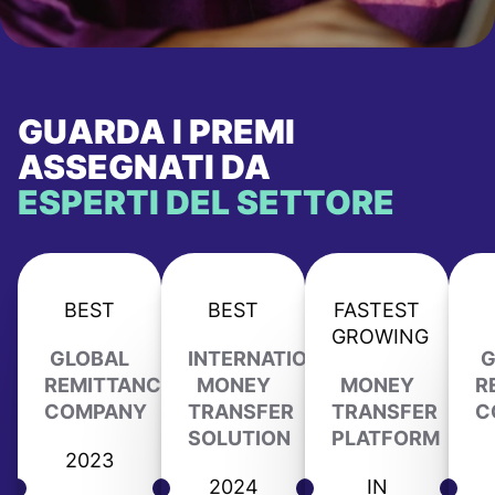
GUARDA I PREMI
ASSEGNATI DA
ESPERTI DEL SETTORE
BEST
BEST
FASTEST
GROWING
GLOBAL
INTERNATIONAL
G
REMITTANCE
MONEY
MONEY
R
COMPANY
TRANSFER
TRANSFER
C
SOLUTION
PLATFORM
2023
2024
IN