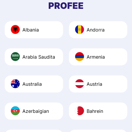
quick to provide 
PROFEE
and helpful answ
Also, the level u
journey was smo
Albania
Andorra
Recommend it!
Arabia Saudita
Armenia
Australia
Austria
Azerbaigian
Bahrein