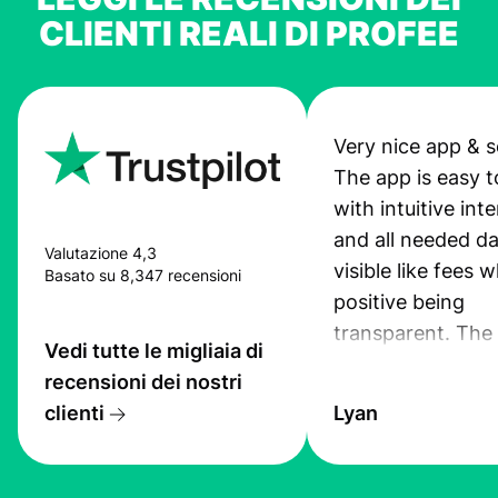
CLIENTI REALI DI PROFEE
Very nice app & s
The app is easy t
with intuitive int
and all needed da
Valutazione 4,3
visible like fees w
Basato su 8,347 recensioni
positive being
transparent. The
Vedi tutte le migliaia di
service is great, l
recensioni dei nostri
transfers are fas
clienti
Lyan
the exchange rate
very good! The
customer suppor