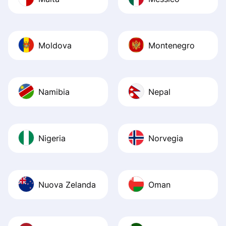
Moldova
Montenegro
Namibia
Nepal
Nigeria
Norvegia
Nuova Zelanda
Oman