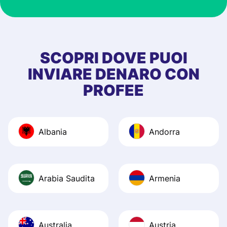
at Profee is very 
& responsive. I h
few questions wh
first started usin
SCOPRI DOVE PUOI
app, and they we
INVIARE DENARO CON
quick to provide 
PROFEE
and helpful answ
Also, the level u
journey was smo
Albania
Andorra
Recommend it!
Arabia Saudita
Armenia
Australia
Austria