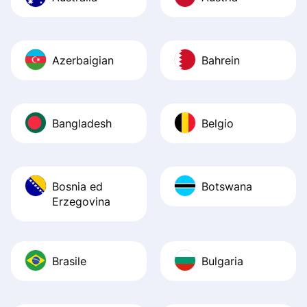
Azerbaigian
Bahrein
Bangladesh
Belgio
Bosnia ed
Botswana
Erzegovina
Brasile
Bulgaria