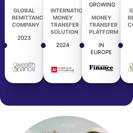
GROWING
GLOBAL
INTERNATIONAL
G
REMITTANCE
MONEY
MONEY
R
COMPANY
TRANSFER
TRANSFER
C
SOLUTION
PLATFORM
2023
2024
IN
EUROPE