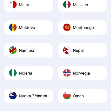
Malta
Messico
Moldova
Montenegro
Namibia
Nepal
Nigeria
Norvegia
Nuova Zelanda
Oman