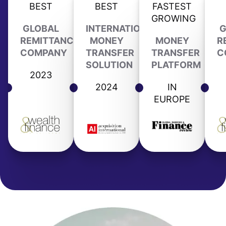
BEST
BEST
FASTEST
GROWING
GLOBAL
INTERNATIONAL
G
REMITTANCE
MONEY
MONEY
R
COMPANY
TRANSFER
TRANSFER
C
SOLUTION
PLATFORM
2023
2024
IN
EUROPE