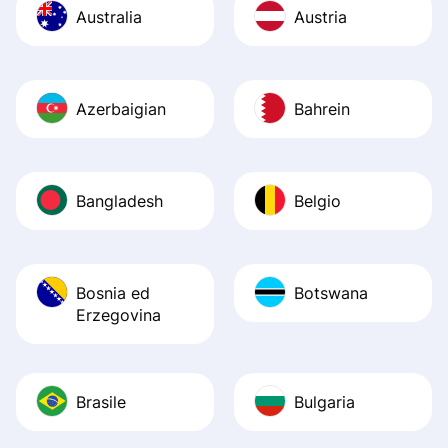
Australia
Austria
Azerbaigian
Bahrein
Bangladesh
Belgio
Bosnia ed
Botswana
Erzegovina
Brasile
Bulgaria