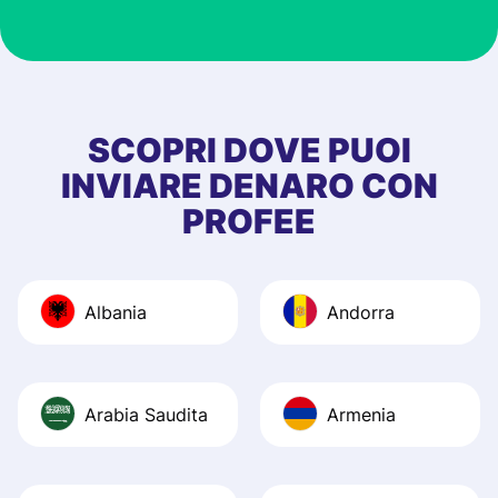
customer suppor
at Profee is very 
& responsive. I h
few questions wh
first started usin
SCOPRI DOVE PUOI
app, and they we
INVIARE DENARO CON
quick to provide 
PROFEE
and helpful answ
Also, the level u
journey was smo
Albania
Andorra
Recommend it!
Arabia Saudita
Armenia