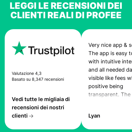
LEGGI LE RECENSIONI DEI
CLIENTI REALI DI PROFEE
Very nice app & s
The app is easy t
with intuitive int
and all needed da
Valutazione 4,3
visible like fees w
Basato su 8,347 recensioni
positive being
transparent. The
Vedi tutte le migliaia di
service is great, l
recensioni dei nostri
transfers are fas
clienti
Lyan
the exchange rate
very good! The