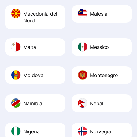
Macedonia del
Malesia
Nord
Malta
Messico
Moldova
Montenegro
Namibia
Nepal
Nigeria
Norvegia