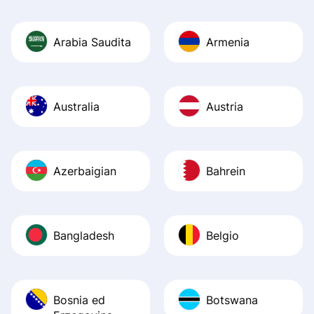
Arabia Saudita
Armenia
Australia
Austria
Azerbaigian
Bahrein
Bangladesh
Belgio
Bosnia ed
Botswana