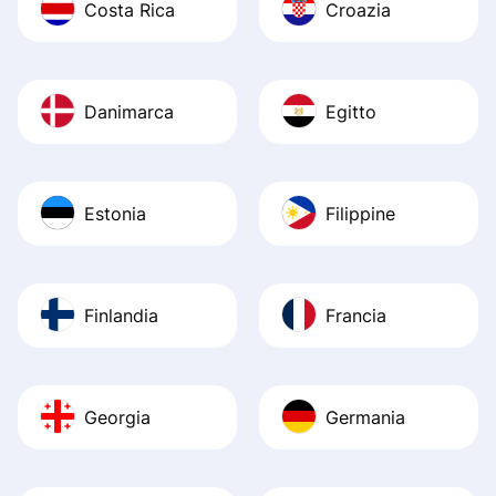
Costa Rica
Croazia
Danimarca
Egitto
Estonia
Filippine
Finlandia
Francia
Georgia
Germania