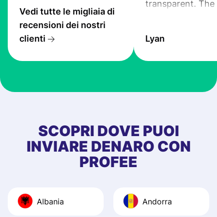
transparent. The
Vedi tutte le migliaia di
service is great, l
recensioni dei nostri
transfers are fas
clienti
Lyan
the exchange rate
very good! The
customer suppor
at Profee is very 
& responsive. I h
few questions wh
first started usin
SCOPRI DOVE PUOI
app, and they we
INVIARE DENARO CON
quick to provide 
PROFEE
and helpful answ
Also, the level u
journey was smo
Albania
Andorra
Recommend it!