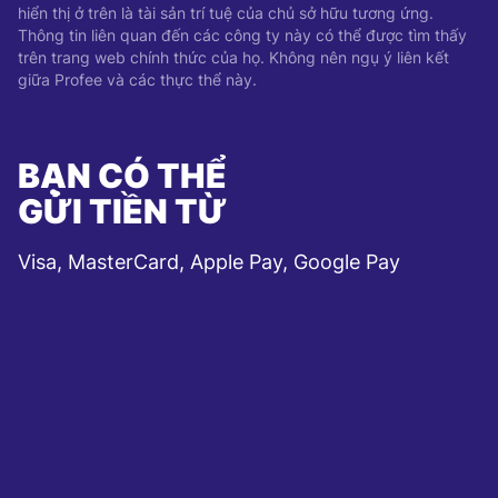
hiển thị ở trên là tài sản trí tuệ của chủ sở hữu tương ứng.
Thông tin liên quan đến các công ty này có thể được tìm thấy
trên trang web chính thức của họ. Không nên ngụ ý liên kết
giữa Profee và các thực thể này.
BẠN CÓ THỂ
GỬI TIỀN TỪ
Visa, MasterCard, Apple Pay, Google Pay