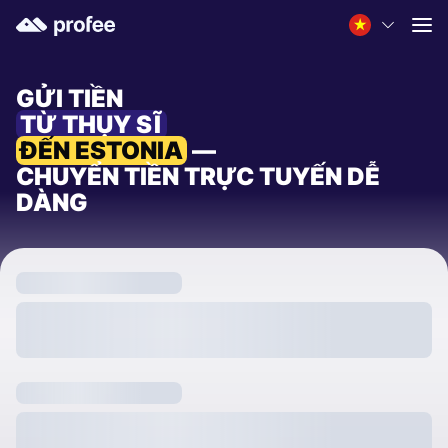
GỬI TIỀN
TỪ THỤY SĨ
ĐẾN ESTONIA
—
CHUYỂN TIỀN TRỰC TUYẾN DỄ
DÀNG