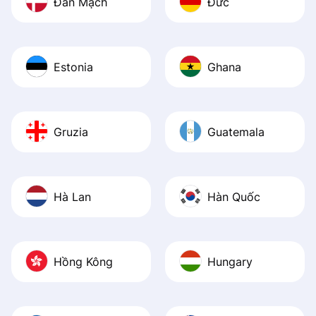
Đan Mạch
Đức
Estonia
Ghana
Gruzia
Guatemala
Hà Lan
Hàn Quốc
Hồng Kông
Hungary