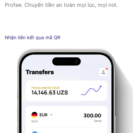
Profee. Chuyển tiền an toàn mọi lúc, mọi nơi.
Nhận liên kết qua mã QR