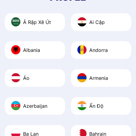
and helpful answ
Also, the level u
journey was smo
Ả Rập Xê Út
Ai Cập
Recommend it!
Albania
Andorra
Áo
Armenia
Azerbaijan
Ấn Độ
Ba Lan
Bahrain