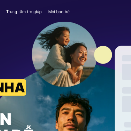
y
Trung tâm trợ giúp
Mời bạn bè
 NHA
ỀN