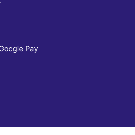
Ể
Ừ
 Google Pay