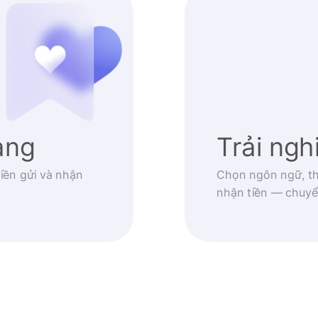
àng
Trải ng
iền gửi và nhận
Chọn ngôn ngữ, th
nhận tiền — chuyể