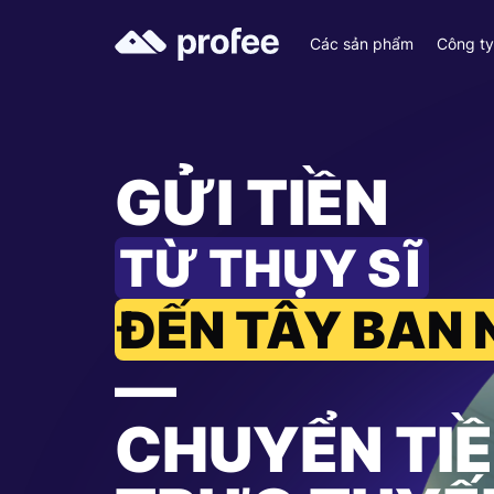
Các sản phẩm
Công t
GỬI TIỀN
TỪ THỤY SĨ
ĐẾN TÂY BAN
—
CHUYỂN TI