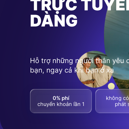
TRỰC TUYẾ
DÀNG
Hỗ trợ những người thân yêu 
bạn, ngay cả khi bạn ở xa
0% phí
không có 
chuyển khoản lần 1
phát 