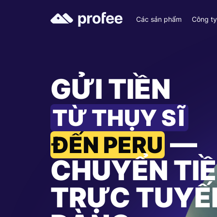
Các sản phẩm
Công t
GỬI TIỀN
TỪ THỤY SĨ
—
ĐẾN PERU
CHUYỂN TI
TRỰC TUYẾ