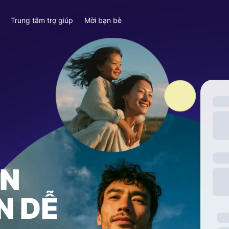
y
Trung tâm trợ giúp
Mời bạn bè
ỀN
N DỄ