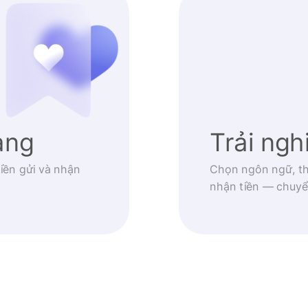
àng
Trải ng
iền gửi và nhận
Chọn ngôn ngữ, th
nhận tiền — chuyể