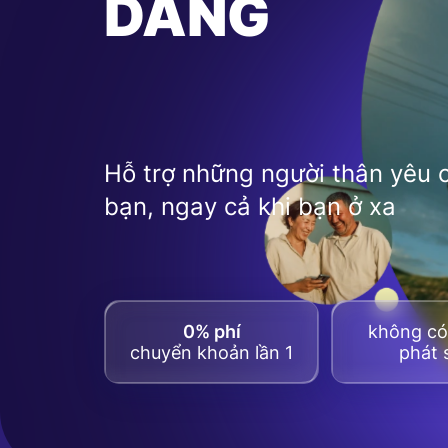
DÀNG
Hỗ trợ những người thân yêu 
bạn, ngay cả khi bạn ở xa
0% phí
không có 
chuyển khoản lần 1
phát 