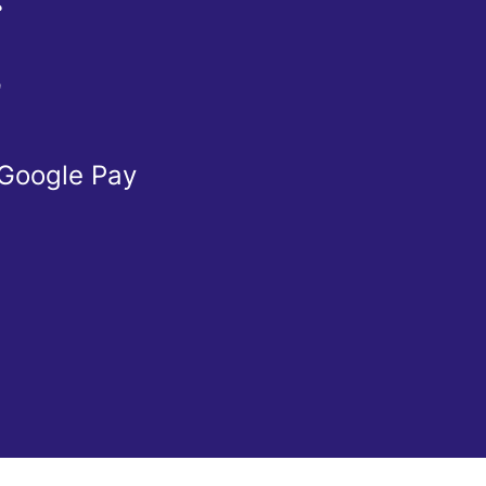
Ể
Ừ
 Google Pay