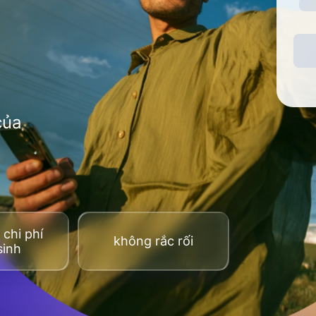
của
chi phí
không rắc rối
sinh