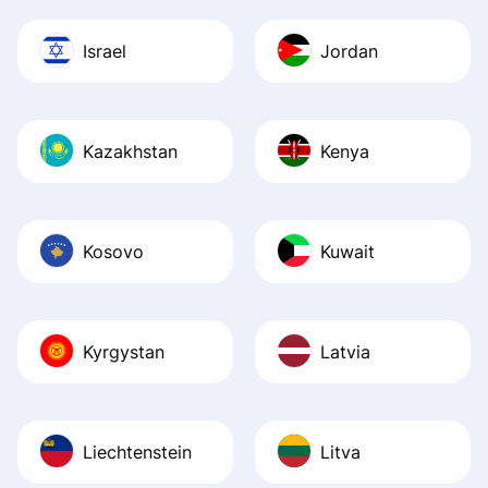
Israel
Jordan
Kazakhstan
Kenya
Kosovo
Kuwait
Kyrgystan
Latvia
Liechtenstein
Litva