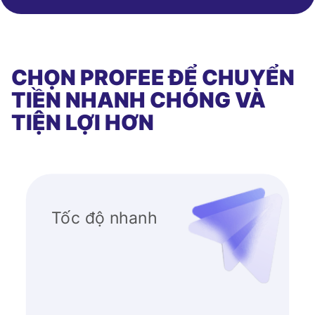
CHỌN PROFEE ĐỂ CHUYỂN
TIỀN NHANH CHÓNG VÀ
TIỆN LỢI HƠN
Tốc độ nhanh