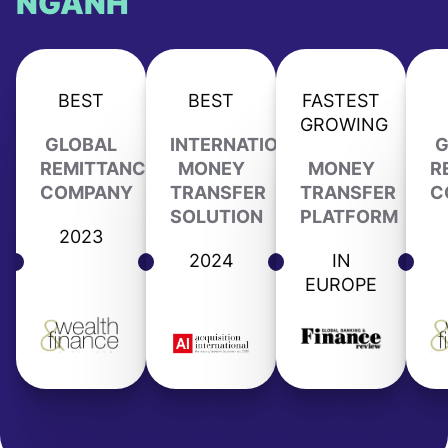
NGÀNH
BEST
BEST
FASTEST
GROWING
GLOBAL
INTERNATIONAL
G
REMITTANCE
MONEY
MONEY
R
COMPANY
TRANSFER
TRANSFER
C
SOLUTION
PLATFORM
2023
2024
IN
EUROPE