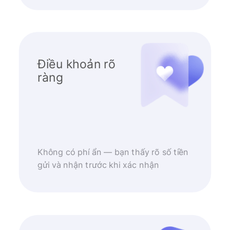
Điều khoản rõ
ràng
Không có phí ẩn — bạn thấy rõ số tiền
gửi và nhận trước khi xác nhận