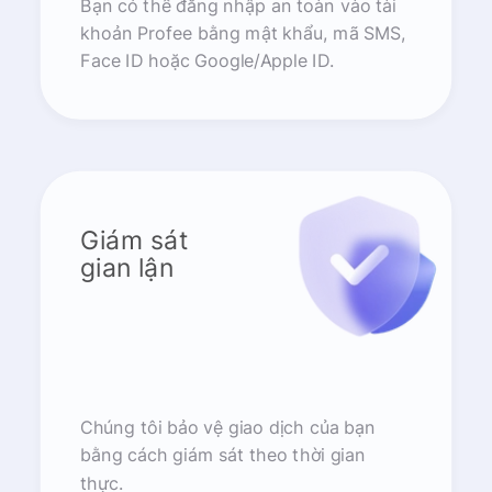
Bạn có thể đăng nhập an toàn vào tài
khoản Profee bằng mật khẩu, mã SMS,
Face ID hoặc Google/Apple ID.
Giám sát
gian lận
Chúng tôi bảo vệ giao dịch của bạn
bằng cách giám sát theo thời gian
thực.