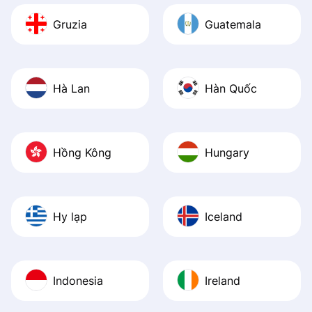
Gruzia
Guatemala
Hà Lan
Hàn Quốc
Hồng Kông
Hungary
Hy lạp
Iceland
Indonesia
Ireland