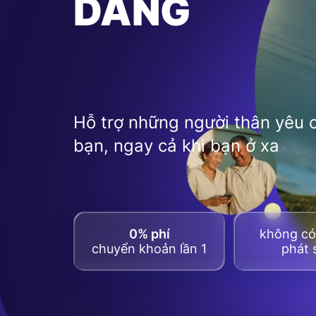
DÀNG
Hỗ trợ những người thân yêu 
bạn, ngay cả khi bạn ở xa
0% phí
không có 
chuyển khoản lần 1
phát 