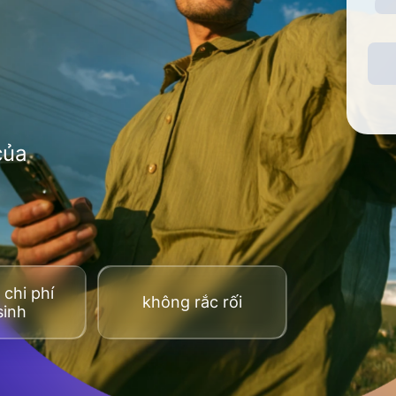
của
chi phí
không rắc rối
sinh