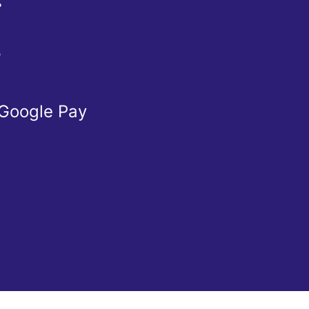
Ể
Ừ
 Google Pay