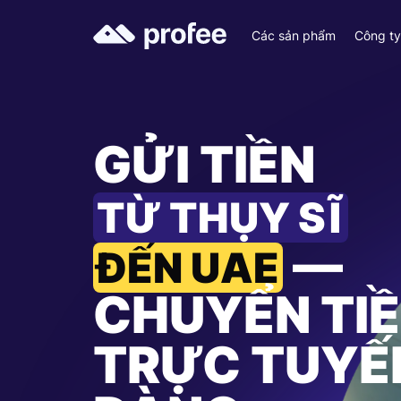
Các sản phẩm
Công t
GỬI TIỀN
TỪ THỤY SĨ
—
ĐẾN UAE
CHUYỂN TI
TRỰC TUYẾ