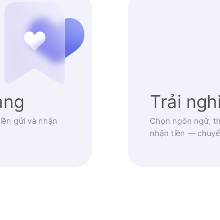
àng
Trải ng
iền gửi và nhận
Chọn ngôn ngữ, th
nhận tiền — chuyể