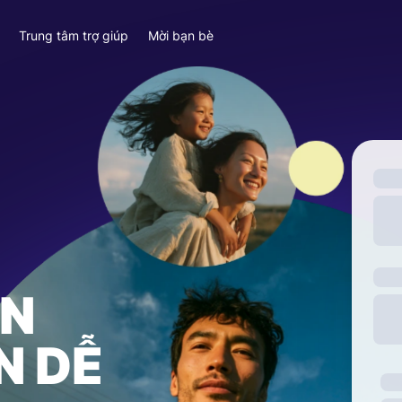
y
Trung tâm trợ giúp
Mời bạn bè
ỀN
N DỄ