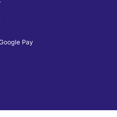
Ể
Ừ
 Google Pay