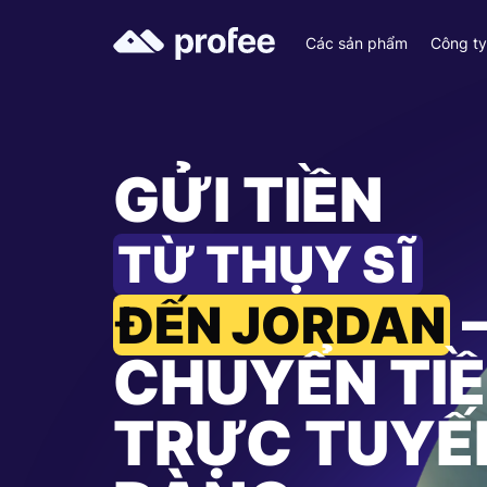
Các sản phẩm
Công t
GỬI TIỀN
TỪ THỤY SĨ
ĐẾN JORDAN
CHUYỂN TI
TRỰC TUYẾ