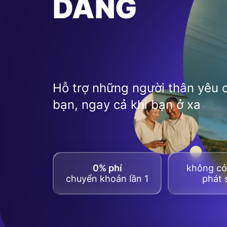
DÀNG
Hỗ trợ những người thân yêu 
bạn, ngay cả khi bạn ở xa
0% phí
không có 
chuyển khoản lần 1
phát 