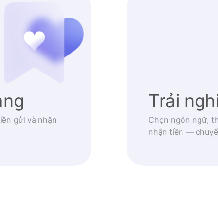
àng
Trải ng
iền gửi và nhận
Chọn ngôn ngữ, th
nhận tiền — chuyể