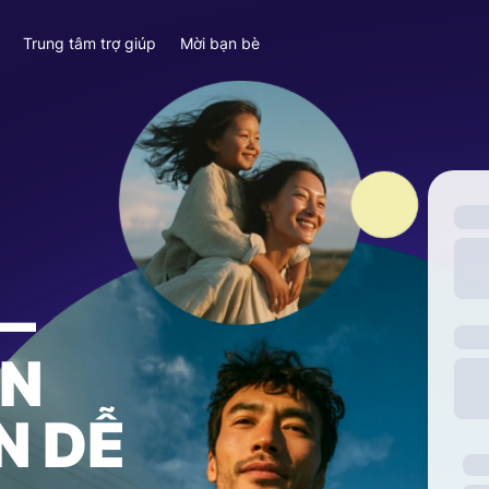
y
Trung tâm trợ giúp
Mời bạn bè
—
ỀN
N DỄ