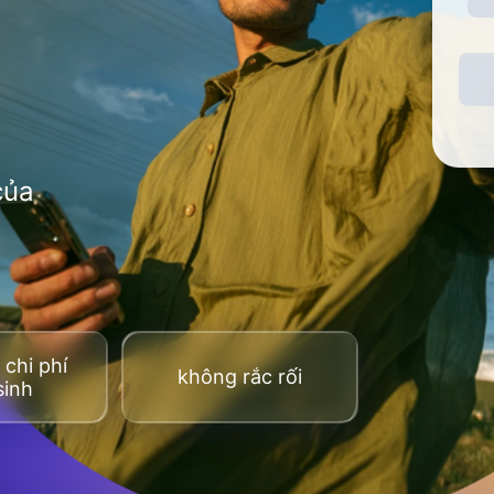
của
chi phí
không rắc rối
sinh