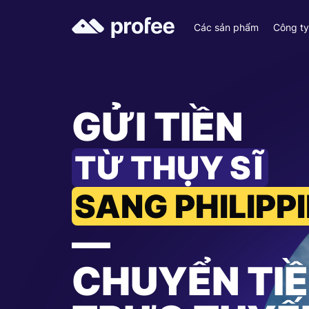
Các sản phẩm
Công t
GỬI TIỀN
TỪ THỤY SĨ
SANG PHILIPP
—
CHUYỂN TI