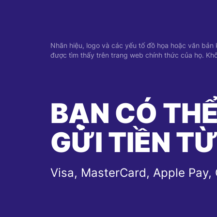
Nhãn hiệu, logo và các yếu tố đồ họa hoặc văn bản kh
được tìm thấy trên trang web chính thức của họ. Khô
BẠN CÓ TH
GỬI TIỀN T
Visa, MasterCard, Apple Pay,