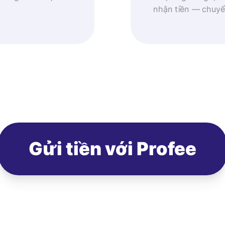
nhận tiền — chuyể
Gửi tiền với Profee