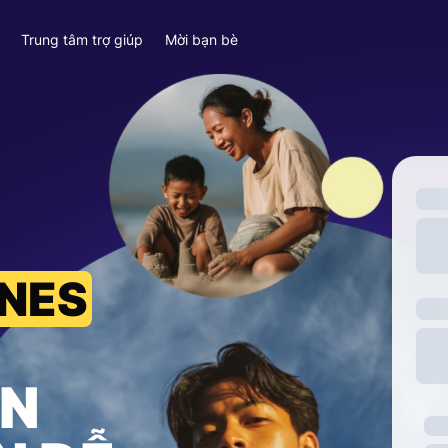
y
Trung tâm trợ giúp
Mời bạn bè
INES
ỀN