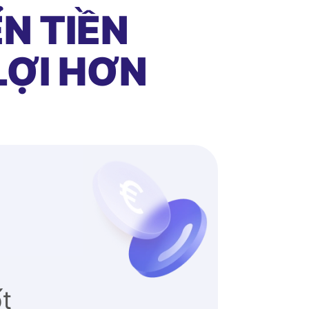
N TIỀN
LỢI HƠN
ốt