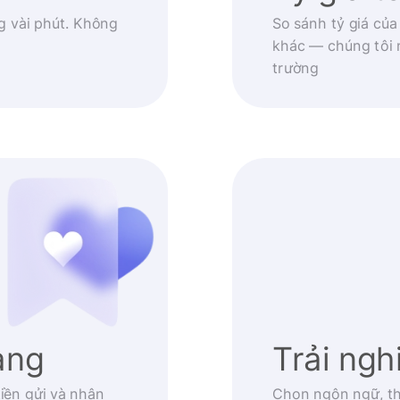
g vài phút. Không
So sánh tỷ giá của
khác — chúng tôi 
trường
àng
Trải ng
iền gửi và nhận
Chọn ngôn ngữ, th