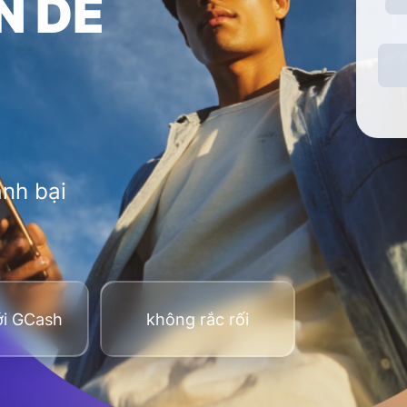
N DỄ
nh bại
ới GCash
không rắc rối