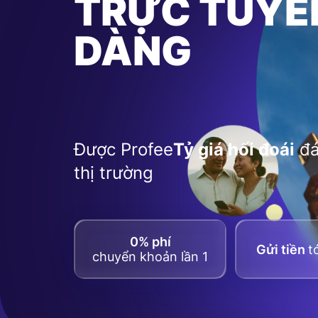
TRỰC TUYẾ
DÀNG
Được Profee
Tỷ giá hối đoái
đá
thị trường
0% phí
Gửi tiền
t
chuyển khoản lần 1