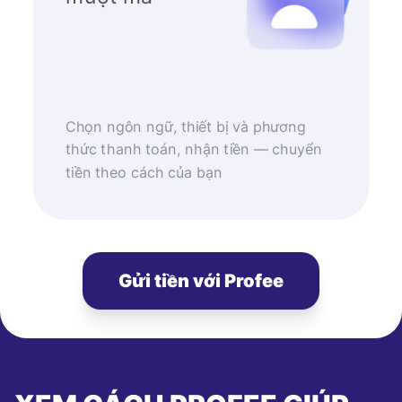
Chọn ngôn ngữ, thiết bị và phương
thức thanh toán, nhận tiền — chuyển
tiền theo cách của bạn
Gửi tiền với Profee