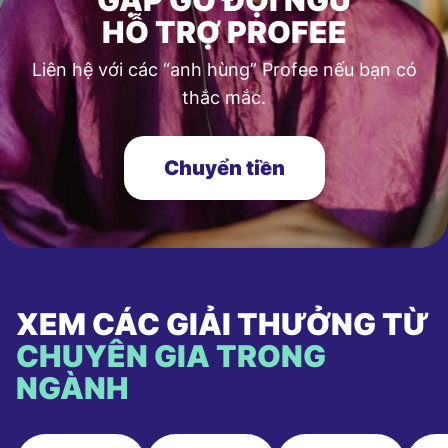
HỖ TRỢ PROFEE
Liên hệ với các “anh hùng” Profee nếu bạn có
thắc mắc.
Chuyển tiền
XEM CÁC GIẢI THƯỞNG TỪ
CHUYÊN GIA TRONG
NGÀNH