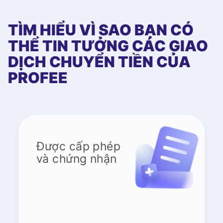
TÌM HIỂU VÌ SAO BẠN CÓ
THỂ TIN TƯỞNG CÁC GIAO
DỊCH CHUYỂN TIỀN CỦA
PROFEE
Được cấp phép
và chứng nhận