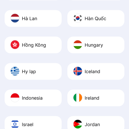
Hà Lan
Hàn Quốc
Hồng Kông
Hungary
Hy lạp
Iceland
Indonesia
Ireland
Israel
Jordan