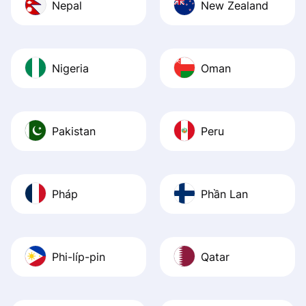
Nepal
New Zealand
Nigeria
Oman
Pakistan
Peru
Pháp
Phần Lan
Phi-líp-pin
Qatar