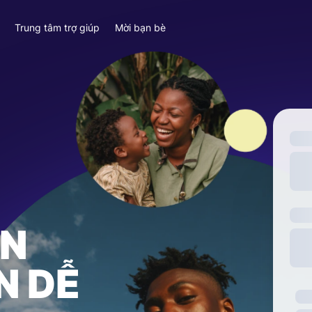
y
Trung tâm trợ giúp
Mời bạn bè
ỀN
N DỄ