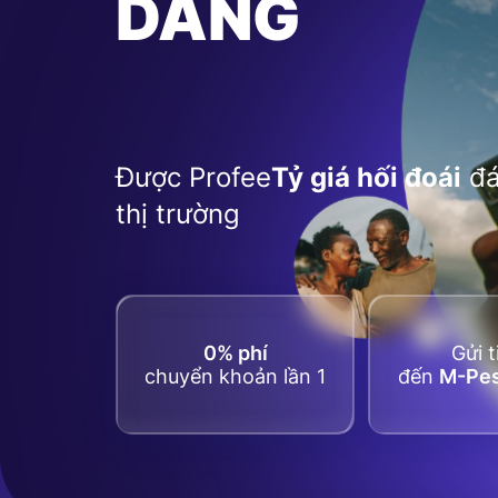
DÀNG
Được Profee
Tỷ giá hối đoái
đá
thị trường
0% phí
Gửi t
chuyển khoản lần 1
đến
M-Pes