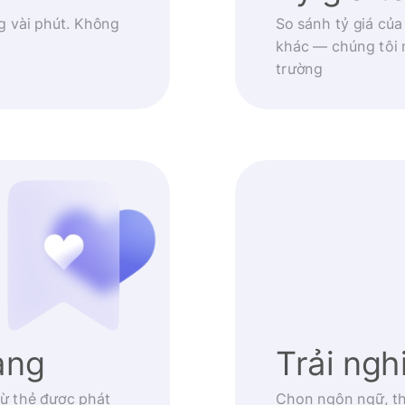
g vài phút. Không
So sánh tỷ giá của
khác — chúng tôi 
trường
àng
Trải ng
ừ thẻ được phát
Chọn ngôn ngữ, th