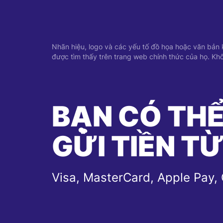
Nhãn hiệu, logo và các yếu tố đồ họa hoặc văn bản kh
được tìm thấy trên trang web chính thức của họ. Khô
BẠN CÓ TH
GỬI TIỀN T
Visa, MasterCard, Apple Pay,