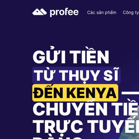
Các sản phẩm
Công t
GỬI TIỀN
TỪ THỤY SĨ
—
ĐẾN KENYA
CHUYỂN TI
TRỰC TUYẾ