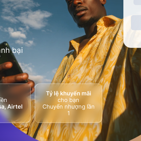
nh bại
Tỷ lệ khuyến mãi
iền
cho bạn
a, Airtel
Chuyển nhượng lần
1