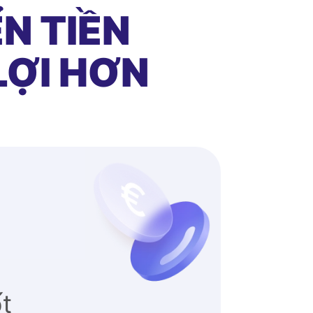
N TIỀN
LỢI HƠN
ốt