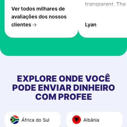
transparent. The
Ver todos milhares de
service is great, l
avaliações dos nossos
transfers are fas
clientes
Lyan
the exchange rate
very good! The
customer suppor
at Profee is very 
& responsive. I h
few questions wh
first started usin
EXPLORE ONDE VOCÊ
app, and they we
PODE ENVIAR DINHEIRO
quick to provide 
COM PROFEE
and helpful answ
Also, the level u
journey was smo
África do Sul
Albânia
Recommend it!