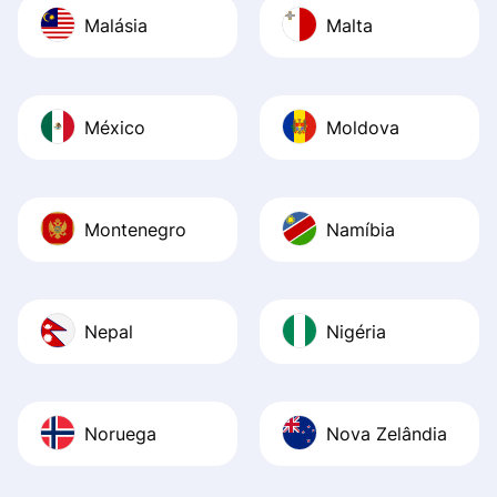
Malásia
Malta
México
Moldova
Montenegro
Namíbia
Nepal
Nigéria
Noruega
Nova Zelândia