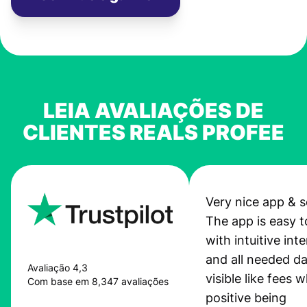
LEIA AVALIAÇÕES DE
CLIENTES REALS PROFEE
Very nice app & s
The app is easy t
with intuitive int
and all needed da
Avaliação 4,3
visible like fees w
Com base em 8,347 avaliações
positive being