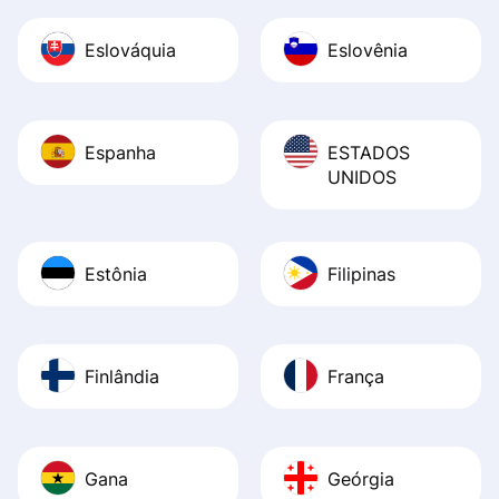
Eslováquia
Eslovênia
Espanha
ESTADOS
UNIDOS
Estônia
Filipinas
Finlândia
França
Gana
Geórgia