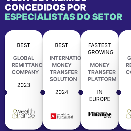
CONCEDIDOS POR
ESPECIALISTAS DO SETOR
BEST
BEST
FASTEST
GROWING
GLOBAL
INTERNATIONAL
G
REMITTANCE
MONEY
MONEY
R
COMPANY
TRANSFER
TRANSFER
C
SOLUTION
PLATFORM
2023
2024
IN
EUROPE