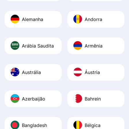
Alemanha
Andorra
Arábia Saudita
Armênia
Austrália
Áustria
Azerbaijão
Bahrein
Bangladesh
Bélgica