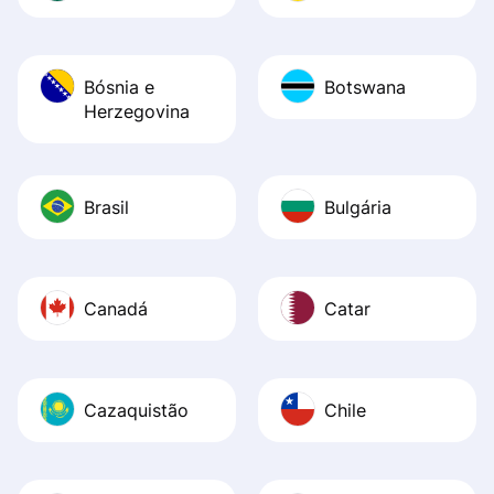
Bósnia e
Botswana
Herzegovina
Brasil
Bulgária
Canadá
Catar
Cazaquistão
Chile