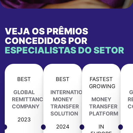
VEJA OS PRÊMIOS
CONCEDIDOS POR
ESPECIALISTAS DO SETOR
BEST
BEST
FASTEST
GROWING
GLOBAL
INTERNATIONAL
G
REMITTANCE
MONEY
MONEY
R
COMPANY
TRANSFER
TRANSFER
C
SOLUTION
PLATFORM
2023
2024
IN