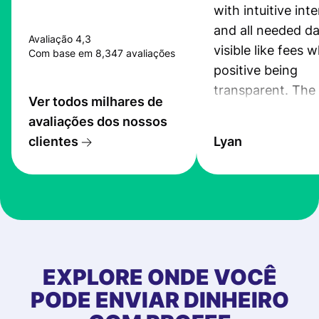
with intuitive int
and all needed da
Avaliação 4,3
visible like fees w
Com base em 8,347 avaliações
positive being
transparent. The
Ver todos milhares de
service is great, l
avaliações dos nossos
transfers are fas
clientes
Lyan
the exchange rate
very good! The
customer suppor
at Profee is very 
& responsive. I h
few questions wh
first started usin
EXPLORE ONDE VOCÊ
app, and they we
PODE ENVIAR DINHEIRO
quick to provide 