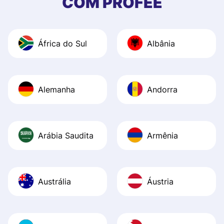
COM PROFEE
and helpful answ
Also, the level u
journey was smo
África do Sul
Albânia
Recommend it!
Alemanha
Andorra
Arábia Saudita
Armênia
Austrália
Áustria