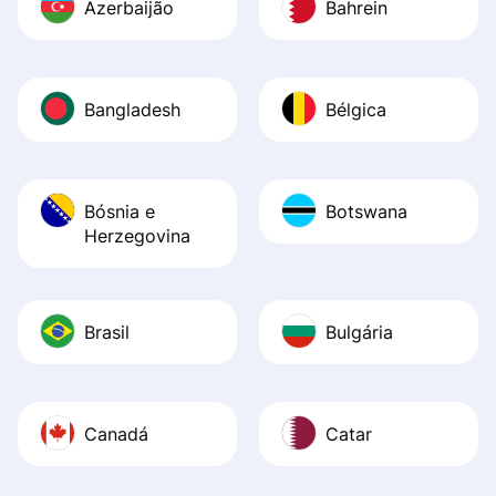
Azerbaijão
Bahrein
Bangladesh
Bélgica
Bósnia e
Botswana
Herzegovina
Brasil
Bulgária
Canadá
Catar