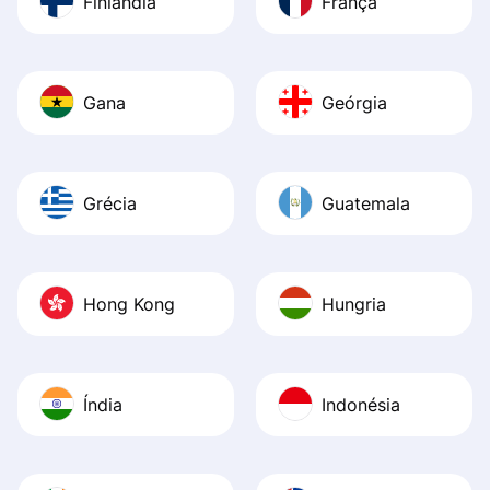
Finlândia
França
Gana
Geórgia
Grécia
Guatemala
Hong Kong
Hungria
Índia
Indonésia