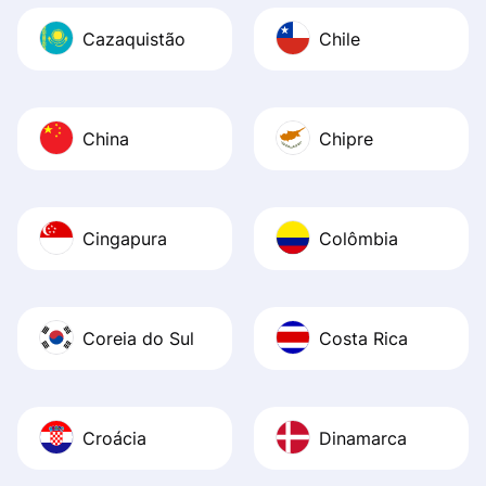
Cazaquistão
Chile
China
Chipre
Cingapura
Colômbia
Coreia do Sul
Costa Rica
Croácia
Dinamarca