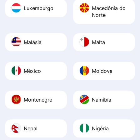
Luxemburgo
Macedônia do
Norte
Malásia
Malta
México
Moldova
Montenegro
Namíbia
Nepal
Nigéria