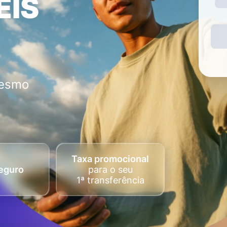
EIS
mesmo
Taxa promocional
eguro
para o seu
1ª transferência