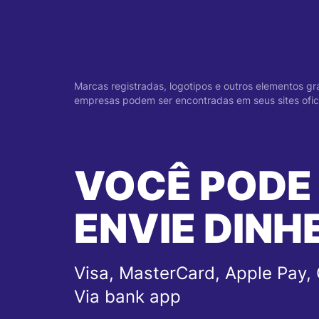
Marcas registradas, logotipos e outros elementos gr
empresas podem ser encontradas em seus sites oficia
VOCÊ PODE
ENVIE DINH
Visa, MasterCard, Apple Pay, 
Via bank app