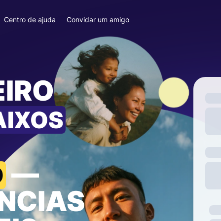
Centro de ajuda
Convidar um amigo
EIRO
AIXOS
—
O
NCIAS