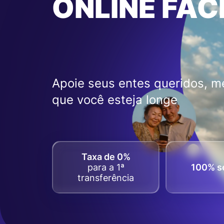
ONLINE FÁC
Apoie seus entes queridos, 
que você esteja longe
Taxa de 0%
para a 1ª
100% s
transferência