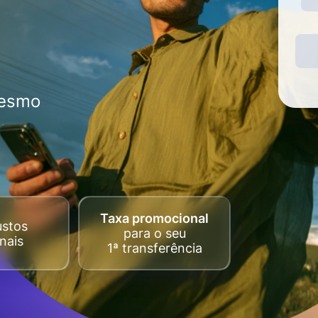
mesmo
Taxa promocional
ustos
para o seu
nais
1ª transferência