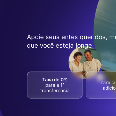
Apoie seus entes queridos, 
que você esteja longe
Taxa de 0%
sem c
para a 1ª
adicio
transferência