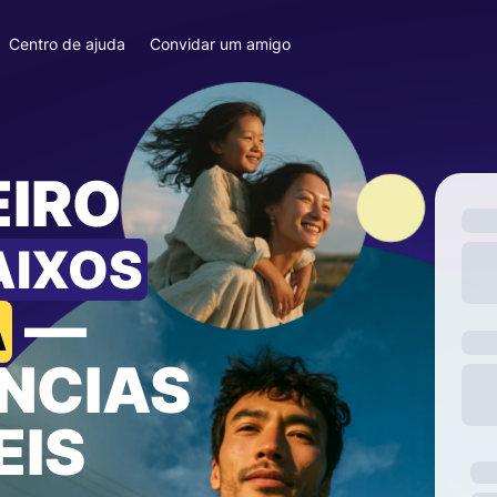
Centro de ajuda
Convidar um amigo
EIRO
AIXOS
—
A
NCIAS
EIS