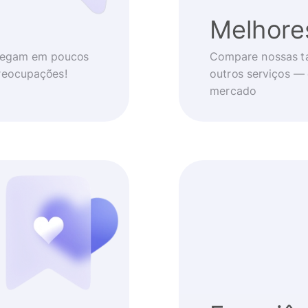
Melhore
chegam em poucos
Compare nossas t
reocupações!
outros serviços —
mercado