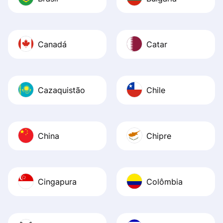
Canadá
Catar
Cazaquistão
Chile
China
Chipre
Cingapura
Colômbia