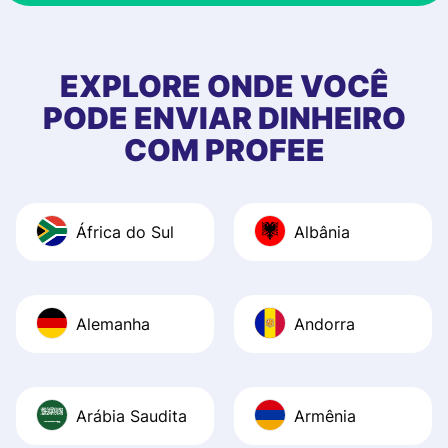
& responsive. I h
few questions wh
first started usin
EXPLORE ONDE VOCÊ
app, and they we
PODE ENVIAR DINHEIRO
quick to provide 
COM PROFEE
and helpful answ
Also, the level u
journey was smo
África do Sul
Albânia
Recommend it!
Alemanha
Andorra
Arábia Saudita
Armênia