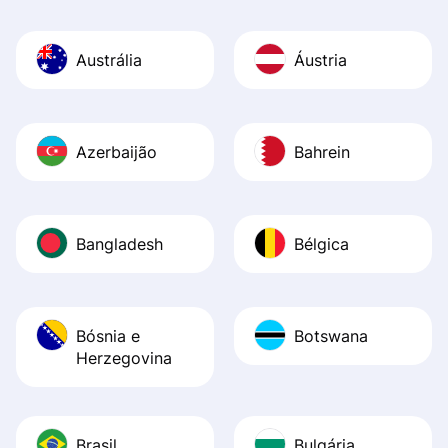
Austrália
Áustria
Azerbaijão
Bahrein
Bangladesh
Bélgica
Bósnia e
Botswana
Herzegovina
Brasil
Bulgária