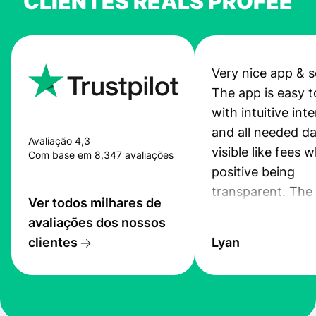
CLIENTES REALS PROFEE
Very nice app & s
The app is easy t
with intuitive int
and all needed da
Avaliação 4,3
visible like fees w
Com base em 8,347 avaliações
positive being
transparent. The
Ver todos milhares de
service is great, l
avaliações dos nossos
transfers are fas
clientes
Lyan
the exchange rate
very good! The
customer suppor
at Profee is very 