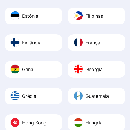
Estônia
Filipinas
Finlândia
França
Gana
Geórgia
Grécia
Guatemala
Hong Kong
Hungria