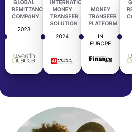
GLOBAL
INTERNATIONAL
G
REMITTANCE
MONEY
MONEY
R
COMPANY
TRANSFER
TRANSFER
C
SOLUTION
PLATFORM
2023
2024
IN
EUROPE