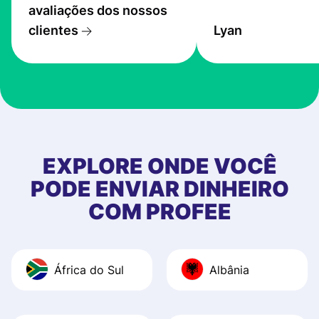
avaliações dos nossos
transfers are fas
clientes
Lyan
the exchange rate
very good! The
customer suppor
at Profee is very 
& responsive. I h
few questions wh
first started usin
EXPLORE ONDE VOCÊ
app, and they we
PODE ENVIAR DINHEIRO
quick to provide 
COM PROFEE
and helpful answ
Also, the level u
journey was smo
África do Sul
Albânia
Recommend it!