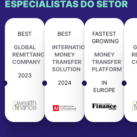
ESPECIALISTAS DO SETOR
BEST
BEST
FASTEST
GROWING
GLOBAL
INTERNATIONAL
G
REMITTANCE
MONEY
MONEY
R
COMPANY
TRANSFER
TRANSFER
C
SOLUTION
PLATFORM
2023
2024
IN
EUROPE