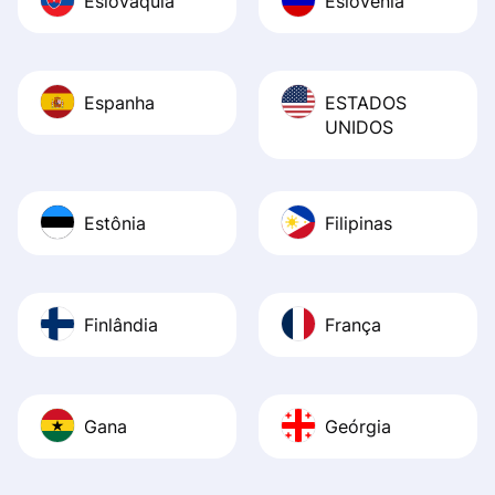
Eslováquia
Eslovênia
Espanha
ESTADOS
UNIDOS
Estônia
Filipinas
Finlândia
França
Gana
Geórgia