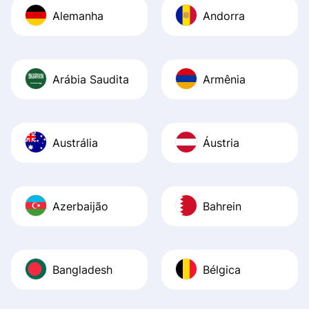
Alemanha
Andorra
Arábia Saudita
Armênia
Austrália
Áustria
Azerbaijão
Bahrein
Bangladesh
Bélgica