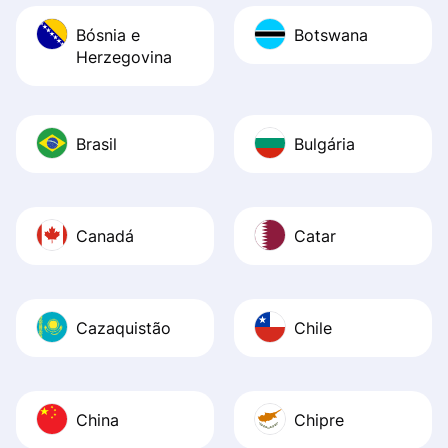
Bósnia e
Botswana
Herzegovina
Brasil
Bulgária
Canadá
Catar
Cazaquistão
Chile
China
Chipre