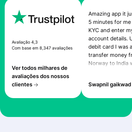
Amazing app it ju
5 minutes for me
KYC and enter m
account details. 
Avaliação 4,3
debit card I was 
Com base em 8,347 avaliações
transfer money 
Norway to India 
Ver todos milhares de
seconds. It didnt
avaliações dos nossos
me even a single
clientes
Swapnil gaikwad
for the first trans
highly recomme
profee to anyon
wants to transfe
internationally.