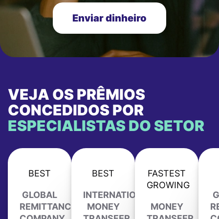
Enviar dinheiro
VEJA OS PRÊMIOS
CONCEDIDOS POR
ESPECIALISTAS DO SETOR
BEST
BEST
FASTEST
GROWING
GLOBAL
INTERNATIONAL
G
REMITTANCE
MONEY
MONEY
R
COMPANY
TRANSFER
TRANSFER
C