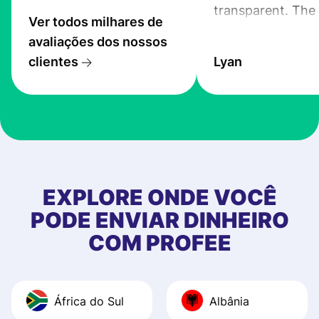
transparent. The
Ver todos milhares de
service is great, l
avaliações dos nossos
transfers are fas
clientes
Lyan
the exchange rate
very good! The
customer suppor
at Profee is very 
& responsive. I h
few questions wh
first started usin
EXPLORE ONDE VOCÊ
app, and they we
PODE ENVIAR DINHEIRO
quick to provide 
COM PROFEE
and helpful answ
Also, the level u
journey was smo
África do Sul
Albânia
Recommend it!