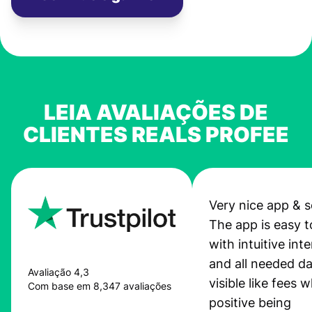
LEIA AVALIAÇÕES DE
CLIENTES REALS PROFEE
Very nice app & s
The app is easy t
with intuitive int
and all needed da
Avaliação 4,3
visible like fees w
Com base em 8,347 avaliações
positive being