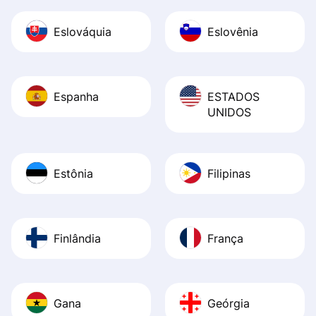
Eslováquia
Eslovênia
Espanha
ESTADOS
UNIDOS
Estônia
Filipinas
Finlândia
França
Gana
Geórgia