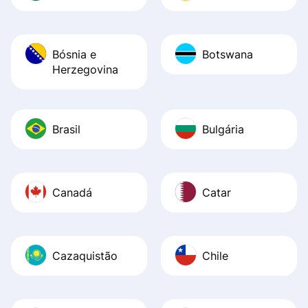
Bósnia e
Botswana
Herzegovina
Brasil
Bulgária
Canadá
Catar
Cazaquistão
Chile