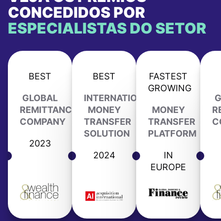
CONCEDIDOS POR
ESPECIALISTAS DO SETOR
BEST
BEST
FASTEST
GROWING
GLOBAL
INTERNATIONAL
G
REMITTANCE
MONEY
MONEY
R
COMPANY
TRANSFER
TRANSFER
C
SOLUTION
PLATFORM
2023
2024
IN
EUROPE