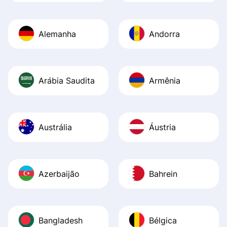
Alemanha
Andorra
Arábia Saudita
Armênia
Austrália
Áustria
Azerbaijão
Bahrein
Bangladesh
Bélgica