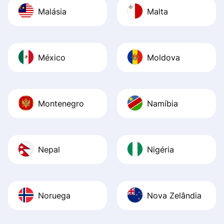
Malásia
Malta
México
Moldova
Montenegro
Namíbia
Nepal
Nigéria
Noruega
Nova Zelândia