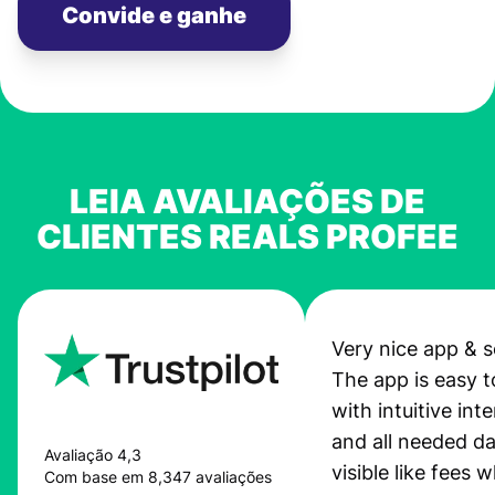
Convide e ganhe
LEIA AVALIAÇÕES DE
CLIENTES REALS PROFEE
Very nice app & s
The app is easy t
with intuitive int
and all needed da
Avaliação 4,3
visible like fees w
Com base em 8,347 avaliações