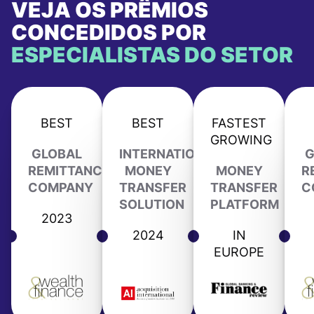
VEJA OS PRÊMIOS
CONCEDIDOS POR
ESPECIALISTAS DO SETOR
BEST
BEST
FASTEST
GROWING
GLOBAL
INTERNATIONAL
G
REMITTANCE
MONEY
MONEY
R
COMPANY
TRANSFER
TRANSFER
C
SOLUTION
PLATFORM
2023
2024
IN
EUROPE