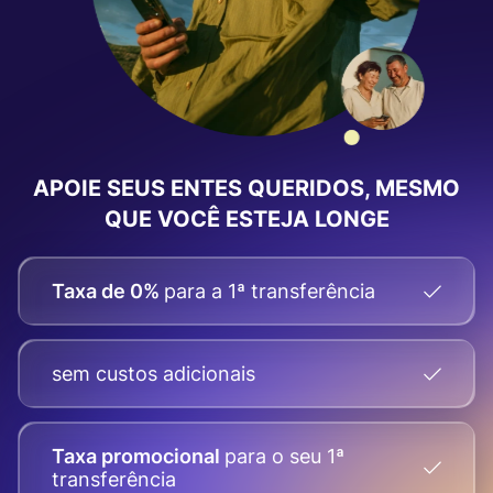
APOIE SEUS ENTES QUERIDOS, MESMO
QUE VOCÊ ESTEJA LONGE
Taxa de 0%
para a 1ª transferência
sem custos adicionais
Taxa promocional
para o seu
1ª
transferência