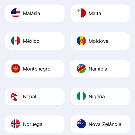
Malásia
Malta
México
Moldova
Montenegro
Namíbia
Nepal
Nigéria
Noruega
Nova Zelândia