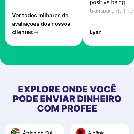
positive being
transparent. The
Ver todos milhares de
service is great, l
avaliações dos nossos
transfers are fas
clientes
Lyan
the exchange rate
very good! The
customer suppor
at Profee is very 
& responsive. I h
few questions wh
first started usin
EXPLORE ONDE VOCÊ
app, and they we
PODE ENVIAR DINHEIRO
quick to provide 
COM PROFEE
and helpful answ
Also, the level u
journey was smo
África do Sul
Albânia