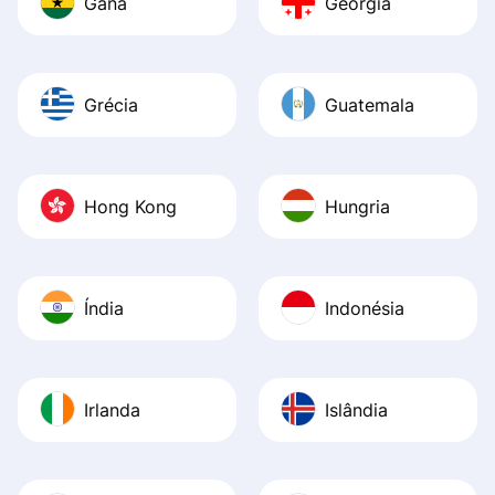
Gana
Geórgia
Grécia
Guatemala
Hong Kong
Hungria
Índia
Indonésia
Irlanda
Islândia