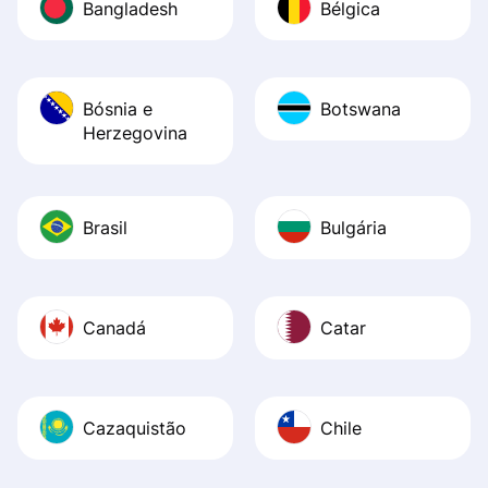
Bangladesh
Bélgica
Bósnia e
Botswana
Herzegovina
Brasil
Bulgária
Canadá
Catar
Cazaquistão
Chile