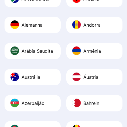
Recommend it!
Alemanha
Andorra
Arábia Saudita
Armênia
Austrália
Áustria
Azerbaijão
Bahrein