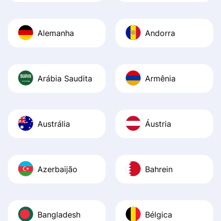
Alemanha
Andorra
Arábia Saudita
Armênia
Austrália
Áustria
Azerbaijão
Bahrein
Bangladesh
Bélgica