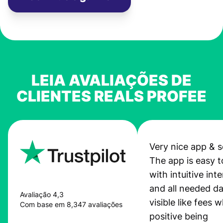
LEIA AVALIAÇÕES DE
CLIENTES REALS PROFEE
Very nice app & s
The app is easy t
with intuitive int
and all needed da
Avaliação 4,3
visible like fees w
Com base em 8,347 avaliações
positive being