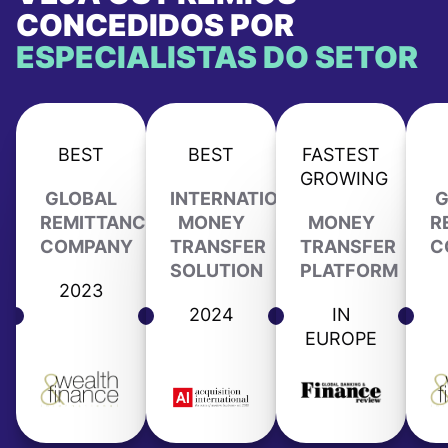
CONCEDIDOS POR
ESPECIALISTAS DO SETOR
BEST
BEST
FASTEST
GROWING
GLOBAL
INTERNATIONAL
G
REMITTANCE
MONEY
MONEY
R
COMPANY
TRANSFER
TRANSFER
C
SOLUTION
PLATFORM
2023
2024
IN
EUROPE