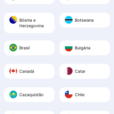
Bósnia e
Botswana
Herzegovina
Brasil
Bulgária
Canadá
Catar
Cazaquistão
Chile