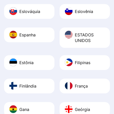
Eslováquia
Eslovênia
Espanha
ESTADOS
UNIDOS
Estônia
Filipinas
Finlândia
França
Gana
Geórgia