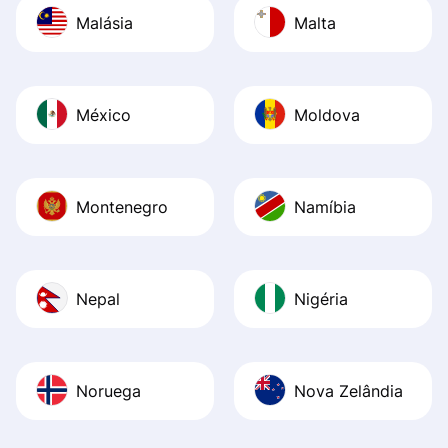
Malásia
Malta
México
Moldova
Montenegro
Namíbia
Nepal
Nigéria
Noruega
Nova Zelândia