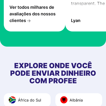
transparent. The
Ver todos milhares de
service is great, l
avaliações dos nossos
transfers are fas
clientes
Lyan
the exchange rate
very good! The
customer suppor
at Profee is very 
& responsive. I h
few questions wh
first started usin
EXPLORE ONDE VOCÊ
app, and they we
PODE ENVIAR DINHEIRO
quick to provide 
COM PROFEE
and helpful answ
Also, the level u
journey was smo
África do Sul
Albânia
Recommend it!