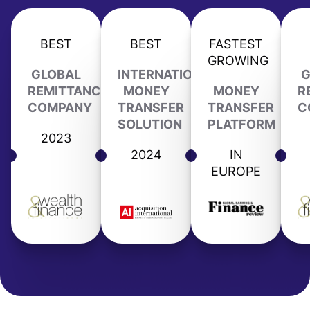
BEST
BEST
FASTEST
GROWING
GLOBAL
INTERNATIONAL
G
REMITTANCE
MONEY
MONEY
R
COMPANY
TRANSFER
TRANSFER
C
SOLUTION
PLATFORM
2023
2024
IN
EUROPE