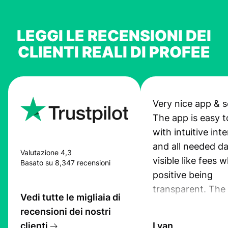
LEGGI LE RECENSIONI DEI
CLIENTI REALI DI PROFEE
Very nice app & s
The app is easy t
with intuitive int
and all needed da
Valutazione 4,3
visible like fees w
Basato su 8,347 recensioni
positive being
transparent. The
Vedi tutte le migliaia di
service is great, l
recensioni dei nostri
transfers are fas
clienti
Lyan