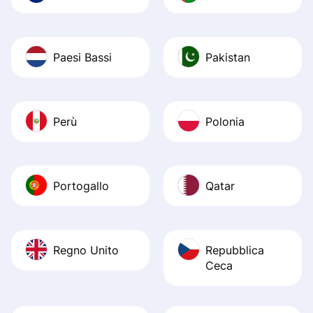
Paesi Bassi
Pakistan
Perù
Polonia
Portogallo
Qatar
Regno Unito
Repubblica
Ceca