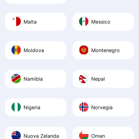
Malta
Messico
Moldova
Montenegro
Namibia
Nepal
Nigeria
Norvegia
Nuova Zelanda
Oman