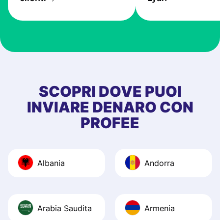
the exchange rate
very good! The
customer suppor
at Profee is very 
& responsive. I h
few questions wh
first started usin
SCOPRI DOVE PUOI
app, and they we
INVIARE DENARO CON
quick to provide 
PROFEE
and helpful answ
Also, the level u
journey was smo
Albania
Andorra
Recommend it!
Arabia Saudita
Armenia