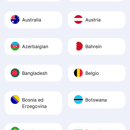
Australia
Austria
Azerbaigian
Bahrein
Bangladesh
Belgio
Bosnia ed
Botswana
Erzegovina