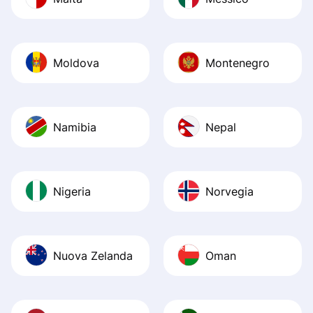
Moldova
Montenegro
Namibia
Nepal
Nigeria
Norvegia
Nuova Zelanda
Oman