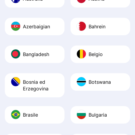
Azerbaigian
Bahrein
Bangladesh
Belgio
Bosnia ed
Botswana
Erzegovina
Brasile
Bulgaria