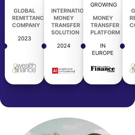
GROWING
GLOBAL
INTERNATIONAL
G
REMITTANCE
MONEY
MONEY
R
COMPANY
TRANSFER
TRANSFER
C
SOLUTION
PLATFORM
2023
2024
IN
EUROPE