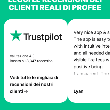
CLIENTI REALI DI PROFEE
Very nice app & s
The app is easy t
with intuitive int
and all needed da
Valutazione 4,3
visible like fees w
Basato su 8,347 recensioni
positive being
transparent. The
Vedi tutte le migliaia di
service is great, l
recensioni dei nostri
transfers are fas
clienti
Lyan
the exchange rate
very good! The
customer suppor