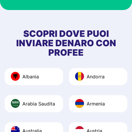
at Profee is very 
& responsive. I h
few questions wh
first started usin
SCOPRI DOVE PUOI
app, and they we
INVIARE DENARO CON
quick to provide 
PROFEE
and helpful answ
Also, the level u
journey was smo
Albania
Andorra
Recommend it!
Arabia Saudita
Armenia
Australia
Austria