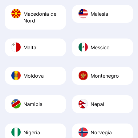
Macedonia del
Malesia
Nord
Malta
Messico
Moldova
Montenegro
Namibia
Nepal
Nigeria
Norvegia