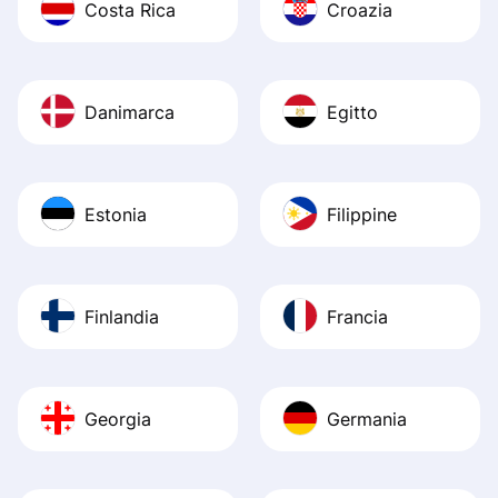
Costa Rica
Croazia
Danimarca
Egitto
Estonia
Filippine
Finlandia
Francia
Georgia
Germania