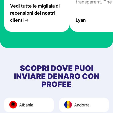
transparent. The
Vedi tutte le migliaia di
service is great, l
recensioni dei nostri
transfers are fas
clienti
Lyan
the exchange rate
very good! The
customer suppor
at Profee is very 
& responsive. I h
few questions wh
first started usin
SCOPRI DOVE PUOI
app, and they we
INVIARE DENARO CON
quick to provide 
PROFEE
and helpful answ
Also, the level u
journey was smo
Albania
Andorra
Recommend it!