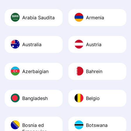
Arabia Saudita
Armenia
Australia
Austria
Azerbaigian
Bahrein
Bangladesh
Belgio
Bosnia ed
Botswana