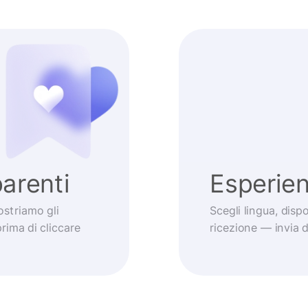
arenti
Esperie
striamo gli
Scegli lingua, dis
prima di cliccare
ricezione — invia