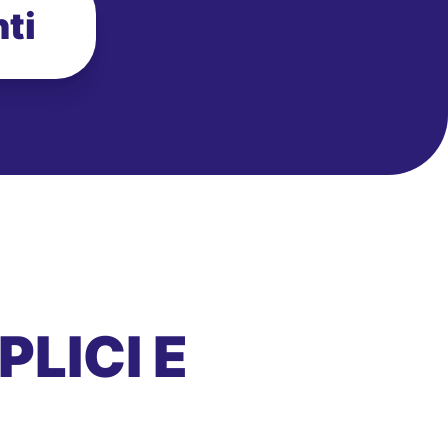
ti
LICI E