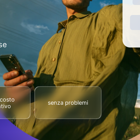
se
costo
senza problemi
tivo