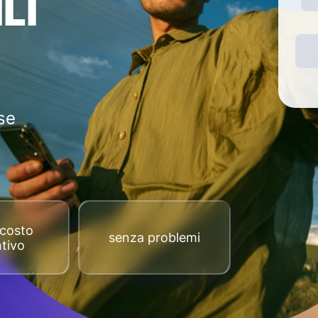
LI
se
costo
senza problemi
tivo