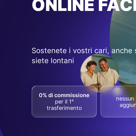
ONLINE FACI
Sostenete i vostri cari, anche 
siete lontani
0% di commissione
nessun 
per il 1°
aggiun
trasferimento