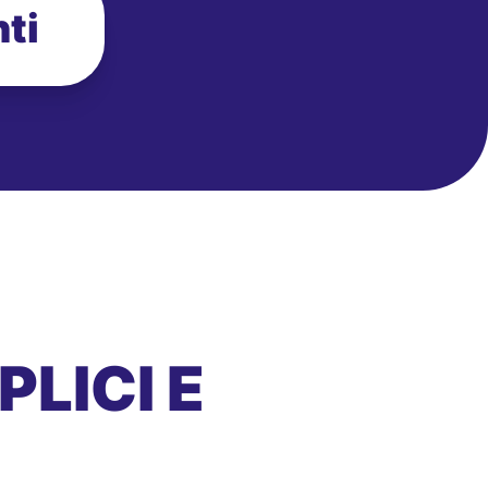
ti
LICI E