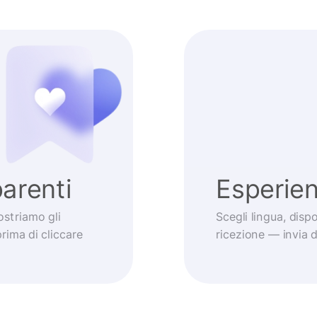
arenti
Esperie
striamo gli
Scegli lingua, dis
prima di cliccare
ricezione — invia