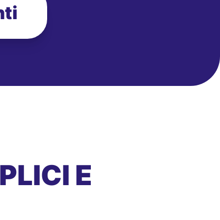
ti
LICI E