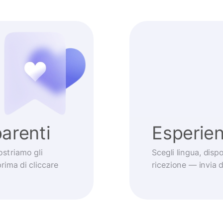
arenti
Esperie
striamo gli
Scegli lingua, dis
prima di cliccare
ricezione — invia