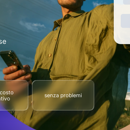
se
costo
senza problemi
tivo