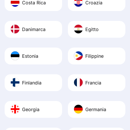
Costa Rica
Croazia
Danimarca
Egitto
Estonia
Filippine
Finlandia
Francia
Georgia
Germania