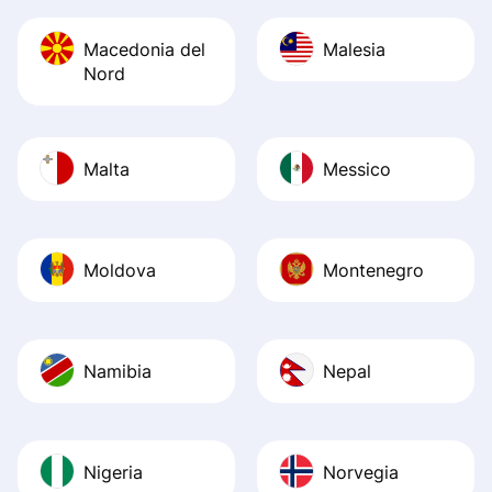
Macedonia del
Malesia
Nord
Malta
Messico
Moldova
Montenegro
Namibia
Nepal
Nigeria
Norvegia