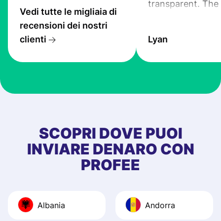
transparent. The
Vedi tutte le migliaia di
service is great, l
recensioni dei nostri
transfers are fas
clienti
Lyan
the exchange rate
very good! The
customer suppor
at Profee is very 
& responsive. I h
few questions wh
first started usin
SCOPRI DOVE PUOI
app, and they we
INVIARE DENARO CON
quick to provide 
PROFEE
and helpful answ
Also, the level u
journey was smo
Albania
Andorra
Recommend it!