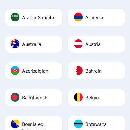
Arabia Saudita
Armenia
Australia
Austria
Azerbaigian
Bahrein
Bangladesh
Belgio
Bosnia ed
Botswana